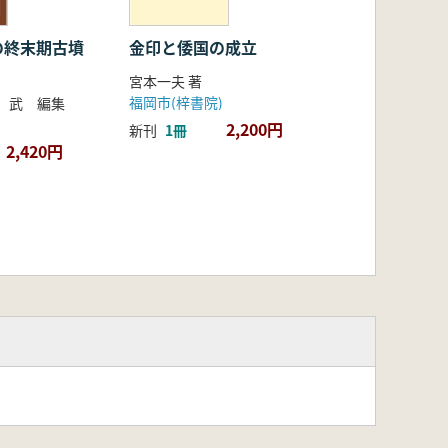
の終末期古墳
金印と倭国の成立
宮本一夫 著
福岡市(梓書院)
 武 編集
2,200円
新刊
1冊
2,420円