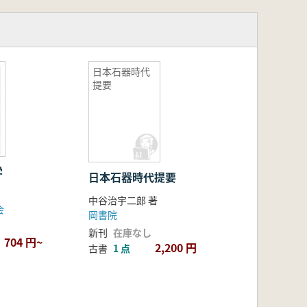
日本石器時代
提要
学
日本石器時代提要
雄
中谷治宇二郎 著
会
岡書院
新刊
在庫なし
704 円~
2,200 円
古書
1 点