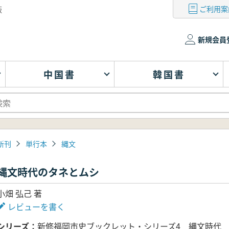
ご利用案
版
新規会員
中国書
韓国書
新刊
単行本
縄文
縄文時代のタネとムシ
小畑 弘己 著
レビューを書く
シリーズ
新修福岡市史ブックレット・シリーズ4 縄文時代