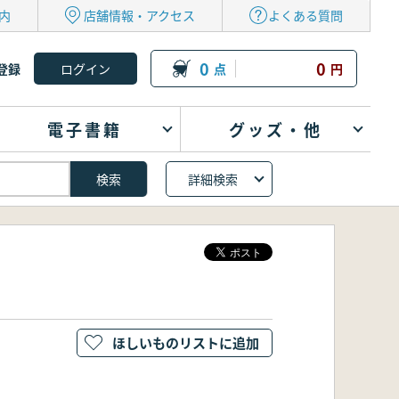
内
店舗情報・アクセス
よくある質問
0
0
登録
点
円
電子書籍
グッズ・他
詳細検索
ほしいものリストに追加