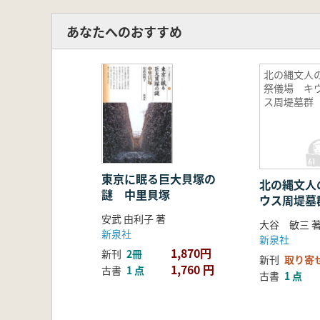
あなたへのおすすめ
北の縄文人
祭儀場 キ
ス周堤墓群
東京に眠る巨大貝塚の
北の縄文人
謎 中里貝塚
ウス周堤墓
安武 由利子 著
大谷 敏三 
新泉社
新泉社
1,870円
新刊
2冊
新刊
取り寄
1,760 円
古書
1 点
古書
1 点