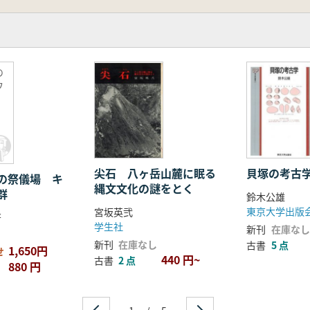
の
ウ
尖石 八ヶ岳山麓に眠る
貝塚の考古
の祭儀場 キ
縄文文化の謎をとく
群
鈴木公
東京大学出版
宮坂英弐
著
学生社
新刊
在庫なし
新刊
在庫なし
古書
5 点
1,650円
せ
440 円~
古書
2 点
880 円