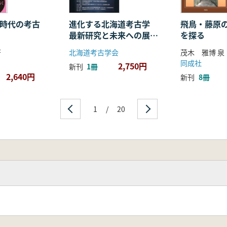
器時代の考古
進化する北海道考古学
飛鳥・藤原
最新研究と未来への展
を探る
望 資料集
著
北海道考古学会
茂木 雅博 泉
同成社
2,750円
新刊
1冊
2,640円
新刊
8冊
1
/
20