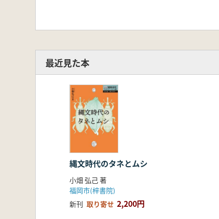
最近見た本
縄文時代のタネとムシ
小畑 弘己 著
福岡市(梓書院)
2,200円
新刊
取り寄せ