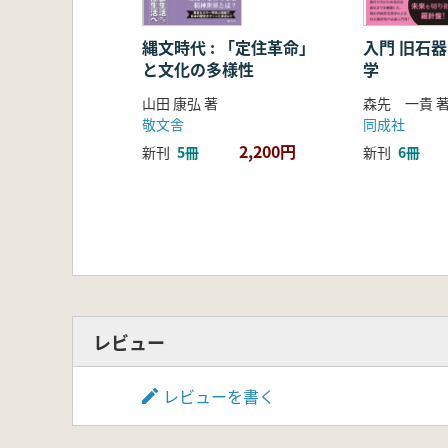
縄文時代 : 「定住革命」
入門 旧石
と文化の多様性
学
山田 康弘 著
森先 一貴 
敬文舎
同成社
2,200円
新刊
5冊
新刊
6冊
レビュー
レビューを書く