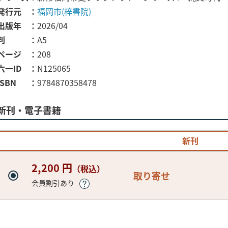
発行元
福岡市(梓書院)
出版年
2026/04
判
A5
ページ
208
六一ID
N125065
ISBN
9784870358478
新刊・電子書籍
新刊
2,200 円
（税込）
取り寄せ
会員割引あり