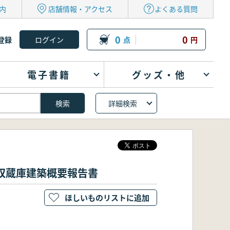
内
店舗情報・アクセス
よくある質問
0
0
登録
点
円
電子書籍
グッズ・他
詳細検索
収蔵庫建築概要報告書
ほしいものリストに追加