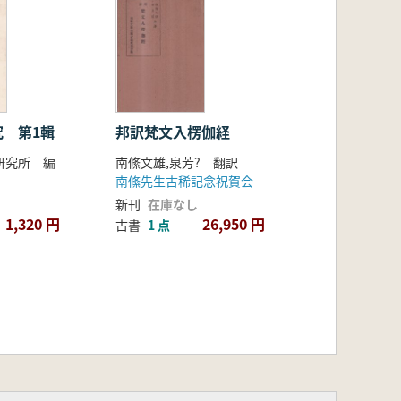
究 第1輯
邦訳梵文入楞伽経
研究所 編
南絛文雄,泉芳? 翻訳
南絛先生古稀記念祝賀会
新刊
在庫なし
1,320 円
26,950 円
古書
1 点