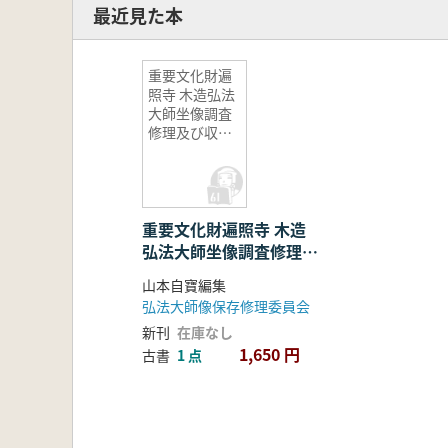
最近見た本
重要文化財遍
照寺 木造弘法
大師坐像調査
修理及び収蔵
庫建築概要報
告書
重要文化財遍照寺 木造
弘法大師坐像調査修理及
び収蔵庫建築概要報告書
山本自寶編集
弘法大師像保存修理委員会
新刊
在庫なし
1,650 円
古書
1 点