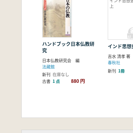
インド思想
上
ハンドブック日本仏教研
インド思想
究
吉水 清孝 著
日本仏教研究会 編
春秋社
法藏館
新刊
1冊
新刊
在庫なし
880 円
古書
1 点