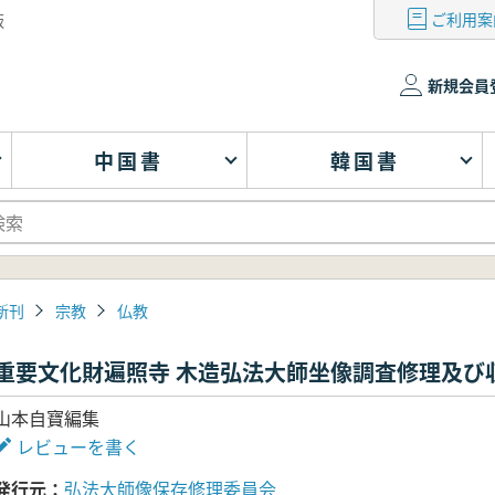
ご利用案
版
新規会員
中国書
韓国書
新刊
宗教
仏教
重要文化財遍照寺 木造弘法大師坐像調査修理及び
山本自寶編集
レビューを書く
発行元
弘法大師像保存修理委員会