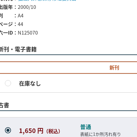
出版年
2000/10
判
A4
ページ
44
六一ID
N125070
新刊・電子書籍
新刊
在庫なし
古書
普通
1,650 円
（税込）
表紙に1か所汚れ有り