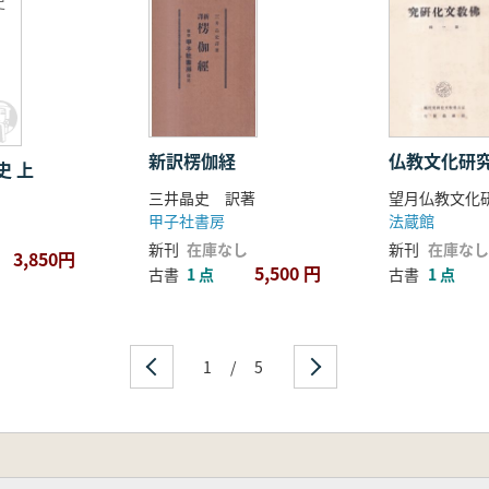
史
新訳楞伽経
仏教文化研
史 上
三井晶史 訳著
望月仏教文化
甲子社書房
法蔵館
新刊
在庫なし
新刊
在庫なし
3,850円
5,500 円
古書
1 点
古書
1 点
1
/
5