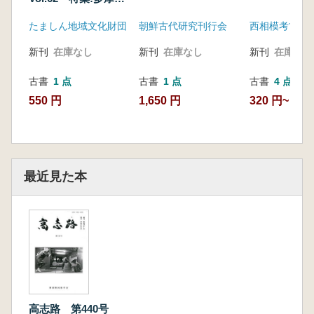
縄文中期概観
たましん地域文化財団
朝鮮古代研究刊行会
西相模考古研
新刊
在庫なし
新刊
在庫なし
新刊
在庫なし
古書
1 点
古書
1 点
古書
4 点
550 円
1,650 円
320 円~
最近見た本
高志路 第440号