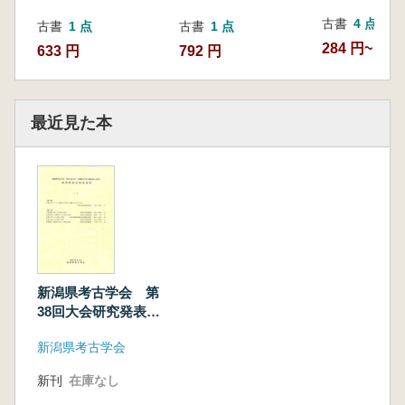
古書
4 点
古書
1 点
古書
1 点
284 円~
633 円
792 円
最近見た本
新潟県考古学会 第
38回大会研究発表会
発表要旨
新潟県考古学会
新刊
在庫なし