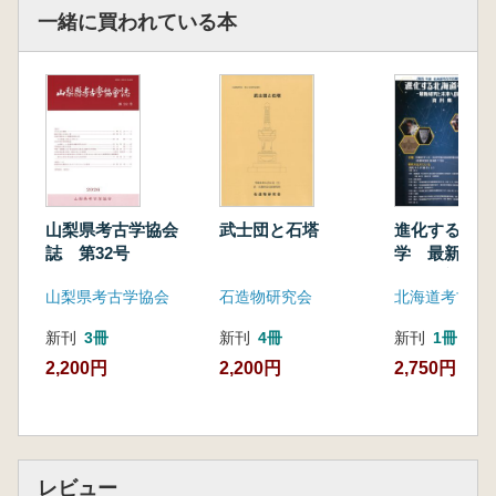
一緒に買われている本
山梨県考古学協会
武士団と石塔
進化する北海
誌 第32号
学 最新研究
への展望 資
山梨県考古学協会
石造物研究会
北海道考古学
新刊
3冊
新刊
4冊
新刊
1冊
2,200円
2,200円
2,750円
レビュー