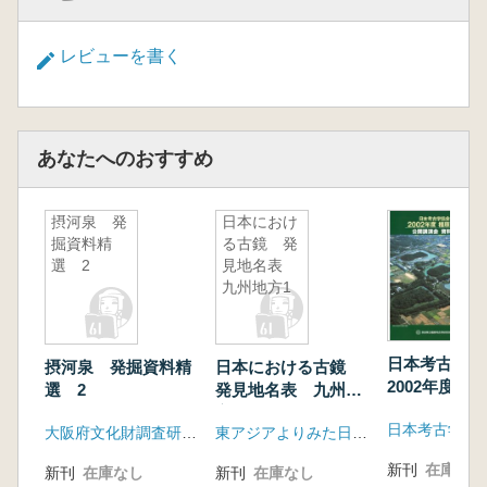
レビューを書く
あなたへのおすすめ
摂河泉 発
日本におけ
掘資料精
る古鏡 発
選 2
見地名表
九州地方1
日本考古学
摂河泉 発掘資料精
日本における古鏡
2002年度 
選 2
発見地名表 九州地
会 公開講演
方1
集
大阪府文化財調査研究センター
東アジアよりみた日本古代墓制研究
新刊
在庫なし
新刊
在庫なし
新刊
在庫なし