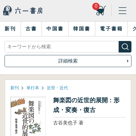
0
新刊
古書
中国書
韓国書
電子書籍
詳細検索
新刊
単行本
近世・近代
舞楽図の近世的展開 : 形
成・変奏・復古
古谷美也子 著