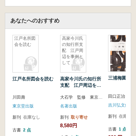
第一節 出雲大社本の概要
第二節 出雲大社の舞楽再興と『雑事随筆』
第三節 A家本系舞楽図屏風の継承
あなたへのおすすめ
おわりに
第三部 復 古
江戸名所図
高家今川氏
第六章 継承された粉本―松平定信と「古画舞
会を読む
の知行所支
楽図」
配 江戸周
はじめに
辺を事例と
第一節 『古画類聚』所収の古画舞楽図
して
第二節 舞楽図の系譜と古画類聚本
第三節 松平定信と江戸時代後期の舞楽図粉
三浦梅園
江戸名所図会を読む
高家今川氏の知行所
本
支配 江戸周辺を事
おわりに
例として
田口正治 著
第七章 近世後期舞楽図の復古と新たな系譜
川田壽
大石学 監修 東京学芸大学近世史研究会 編
はじめに
吉川弘文館
東京堂出版
名著出版
第一節 住吉広行筆「舞楽図屏風」について
新刊
在庫なし
新刊
在庫なし
新刊
取り寄せ
第二節 やまと絵の復興と舞楽図
8,580円
第三節 朝儀再興と原在明筆「石清水臨時祭
古書
1 点
古書
2 点
再興図絵」