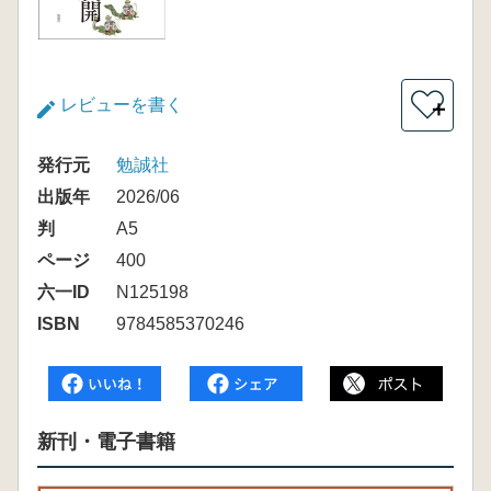
レビューを書く
＋
発行元
勉誠社
出版年
2026/06
判
A5
ページ
400
六一ID
N125198
ISBN
9784585370246
新刊・電子書籍