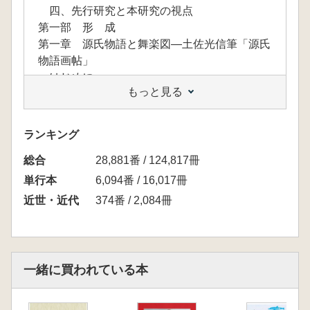
四、先行研究と本研究の視点
第一部 形 成
第一章 源氏物語と舞楽図―土佐光信筆「源氏
物語画帖」
はじめに
もっと見る
第一節 ハーバード本の概要と舞楽場面
第二節 源氏絵と舞楽図
第三節 三条西実隆とハーバード本の制作背
ランキング
景
総合
おわりに
28,881番 / 124,817冊
第二部 変 奏
単行本
6,094番 / 16,017冊
第二章 近世初期舞楽の再興と醍醐寺―俵屋宗
近世・近代
374番 / 2,084冊
達筆「舞楽図屛風」
はじめに
第一節 宗達筆本の概要と従来の研究
第二節 宗達の画業と画面構成
一緒に買われている本
第三節 三宝院覚定と舞御覧
おわりに
第三章 徳川将軍家と舞楽―日光山輪王寺蔵