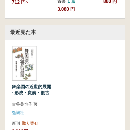
880 円
古書
1 点
712 円~
おわりに
3,080 円
結 語
一、中世末から近世の舞楽図に描かれた図様
の継承と展開
最近見た本
二、制作した画派や絵師の多様化
三、朝廷及び武家の儀礼における舞楽図の位
置づけ
史 料
【参考資料1】東京文化財研究所所蔵売立目録
記載の舞楽図一覧
【参考資料2】「舞楽図屛風」(桃翁筆本)曲目
一覧
舞楽図の近世的展開
【参考資料3】「舞楽図屛風」(A家本)曲目一覧
: 形成・変奏・復古
舞楽図関連年表(中世～近世)
参考文献
古谷美也子 著
あとがき
勉誠社
挿図一覧
索 引
新刊
取り寄せ