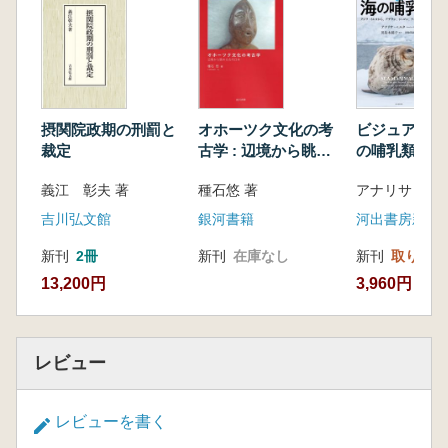
「舞楽図屏風」
はじめに
第一節 輪王寺甲本の概要と問題の所在
第二節 近世前半期の図譜的な舞楽図屛風―
桃翁筆本とA家本
摂関院政期の刑罰と
オホーツク文化の考
ビジュアル図
第三節 将軍家と舞楽
裁定
古学 : 辺境から眺め
の哺乳類 : 
第四節 家康二十一回忌法要と輪王寺甲本
る古代日本
イルカから、
義江 彰夫 著
種石悠 著
おわりに
シ、ジュゴン
コ、絶滅動物
第四章 大名と舞楽図―久隅守景筆「舞楽図屏
吉川弘文館
銀河書籍
河出書房新社
風」
新刊
2冊
新刊
在庫なし
新刊
取り寄せ
はじめに
13,200円
3,960円
第一節 守景筆本の概要
第二節 守景の画業における位置づけ
第三節 近世前半期の大名と舞楽図
おわりに
レビュー
第五章 出雲大社の舞楽再興―落合利兵衛筆
「舞楽図屛風」
レビューを書く
はじめに