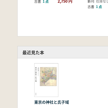
2,750 円
新刊
在庫な
古書
1 点
古書
1 点
最近見た本
東京の神社と氏子域