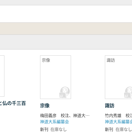
宗像
諏訪
神と仏の千三百
宗像
諏訪
梅田義彦 校注、神道大系編纂会 編
神道大系編纂会
神道大系編纂
新刊
在庫なし
新刊
在庫なし