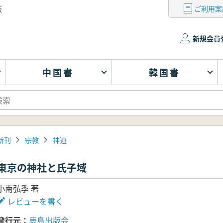
ご利用案
版
新規会員
中国書
韓国書
新刊
宗教
神道
東京の神社と氏子域
小南弘季 著
レビューを書く
発行元
鹿島出版会