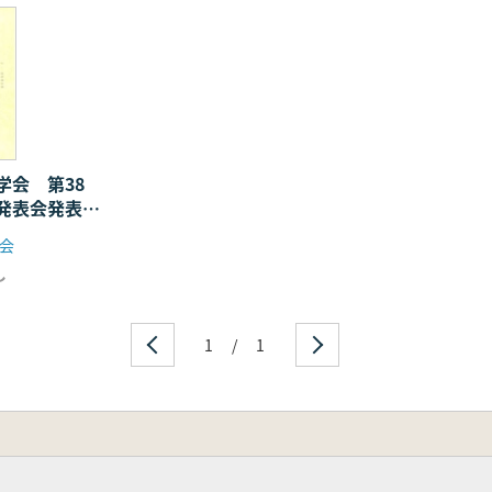
学会 第38
発表会発表要
会
し
1
/
1