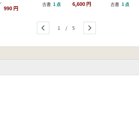
し
6,600 円
古書
1 点
古書
1 点
990 円
1
/
5