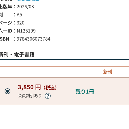
出版年
2026/03
判
A5
ページ
320
六一ID
N125199
ISBN
9784306073784
新刊・電子書籍
新刊
3,850 円
（税込）
残り1冊
会員割引あり