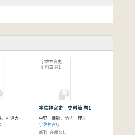
宇佐神宮史
史料篇 巻1
宇佐神宮史 史料篇 巻1
竹内秀雄 校注、神道大系編纂会 編
中野 幡能 、竹内 理三
会
宇佐神宮庁
新刊
在庫なし