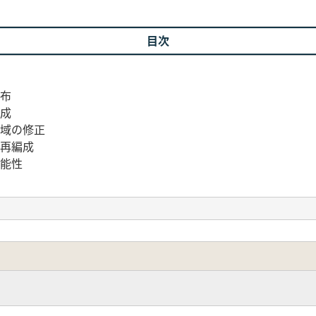
目次
分布
形成
子域の修正
の再編成
可能性