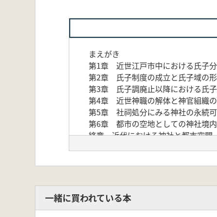
まえがき
第1章 近世江戸市中における氏子
第2章 氏子制度の成立と氏子域の
第3章 氏子調廃止以降における氏
第4章 近世神職の解体と神官組織
第5章 社祠処分にみる神社の永続
第6章 都市の空地としての神社境内
終章 近代における神社と都市空間
あとがき
一緒に買われている本