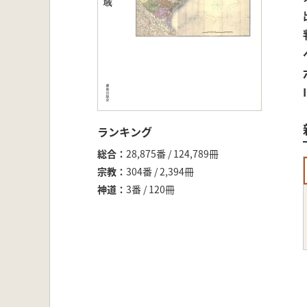
ランキング
総合
28,875番 / 124,789冊
宗教
304番 / 2,394冊
神道
3番 / 120冊