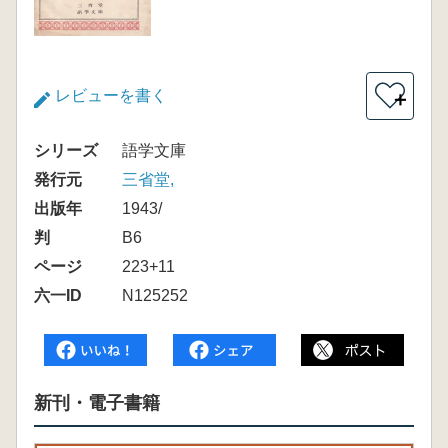
レビューを書く
＋
シリーズ
語学文庫
発行元
三省堂,
出版年
1943/
判
B6
ページ
223+11
六一ID
N125252
新刊・電子書籍