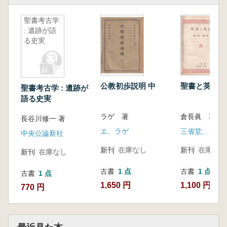
聖書考古学
: 遺跡が語
る史実
公教初歩説明 中
聖書と英語
聖書考古学 : 遺跡が
語る史実
ラゲ 著
倉長眞 著
長谷川修一 著
エ、ラゲ
三省堂,
中央公論新社
新刊
在庫なし
新刊
在庫なし
新刊
在庫なし
古書
1 点
古書
1 点
古書
1 点
1,650 円
1,100 円
770 円