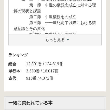
第一節 中世の穢観念成立に対する理
解の現状と課題
第二節 中世穢観念の成立
第三節 十一世紀前半以降における禁
忌意識とその変化
第四節 中世社会と穢観念
もっと見る
第二章 中世社会における穢観念と服喪
第一節 「自発的触穢」の実態
第二節 平安時代以降の服喪と触穢
ランキング
第三章 中世後期における神祇信仰と穢観
総合
念の変容
12,891番 / 124,819冊
第一節 「天下触穢」にみる穢観念の
単行本
3,330番 / 16,017冊
変容
古代
916番 / 4,072冊
第二節 産穢の変容
第三節 「注連縄」対応にみる神社と
朝廷
第四節 穢観念の変容と時代的背景
一緒に買われている本
第四章 中世における非人身分の成立と穢