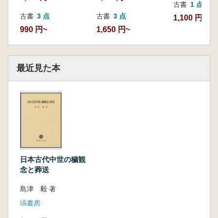
古書
1 点
古書
3 点
古書
3 点
1,100 円
990 円~
1,650 円~
最近見た本
日本古代中世の穢観
念と葬送
島津 毅 著
塙書房