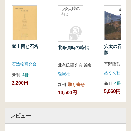
観念
第一節 坂非人の誕生
北条貞時の
時代
第二節 河原者の誕生
第三節 非人身分の穢観念
第二部 葬送と天皇・上皇、女性、幼児
第一章 古代中世の葬送と天皇・上皇―君
臣関係の視点から―
武士団と石塔
穴太の石積み
北条貞時の時代
第一節 古代中世の貴族社会における
版
葬送形態の変遷
石造物研究会
平野隆彰 著
第二節 中世前期までの天皇・上皇の
北条氏研究会 編集
葬送と葬列の意義
あうん社
勉誠社
新刊
4冊
第三節 中世後期における天皇・上皇
2,200円
新刊
4冊
新刊
取り寄せ
の葬送と室町将軍
5,060円
16,500円
第二章 古代中世の葬送と女性
第一節 十三世紀頃までの葬送と女性
第二節 十三世紀後半以降の葬送
第三章 古代中世の幼児と葬送―「七つ前
レビュー
は神のうち」か―
第一節 十三世紀初めまでの幼児の葬