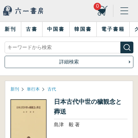
0
新刊
古書
中国書
韓国書
電子書籍
詳細検索
新刊
単行本
古代
日本古代中世の穢観念と
葬送
島津 毅 著