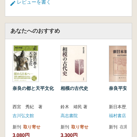
レビューを書く
送実態
第二節 幼児葬法の由来とその変化
終章 本書の成果と課題
あなたへのおすすめ
奈良の都と天平文化
相模の古代史
奈良平安時代
西宮 秀紀 著
鈴木 靖民 著
新日本歴史学会
吉川弘文館
高志書院
福村書店
新刊
取り寄せ
新刊
取り寄せ
新刊
在庫なし
3,080円
3,300円