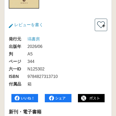
レビューを書く
＋
発行元
塙書房
出版年
2026/06
判
A5
ページ
344
六一ID
N125302
ISBN
9784827313710
付属品
箱
新刊・電子書籍