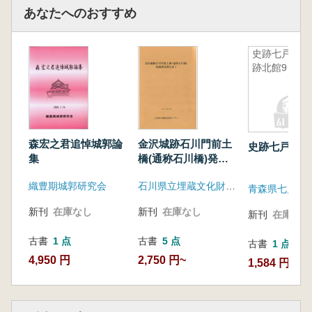
あなたへのおすすめ
史跡七戸城
跡北館9
森宏之君追悼城郭論
金沢城跡石川門前土
史跡七戸城跡
集
橋(通称石川橋)発掘
調査報告書1
織豊期城郭研究会
石川県立埋蔵文化財センター
新刊
在庫なし
新刊
在庫なし
新刊
在庫なし
古書
1 点
古書
5 点
古書
1 点
4,950 円
2,750 円~
1,584 円