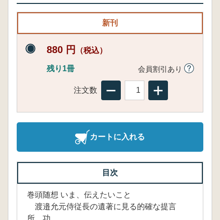
新刊
880 円
（税込）
残り1冊
会員割引あり
注文数
カートに入れる
目次
巻頭随想 いま、伝えたいこと
渡邉允元侍従長の遺著に見る的確な提言
所 功