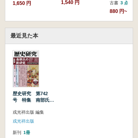
1,540 円
古書
3 点
1,650 円
880 円~
最近見た本
歴史研究 第742
号 特集 南部氏の
新研究 中世北奥州
戎光祥出版 編集
の雄
戎光祥出版
新刊
1冊