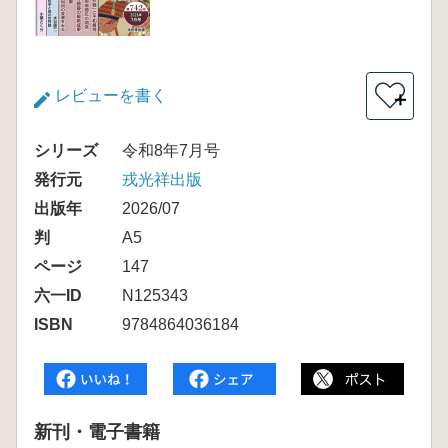
レビューを書く
＋
シリーズ
令和8年7月号
発行元
戎光祥出版
出版年
2026/07
判
A5
ページ
147
六一ID
N125343
ISBN
9784864036184
新刊・電子書籍