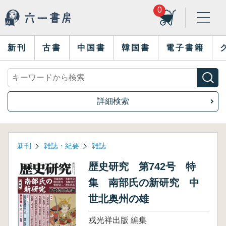
0
新刊
古書
中国書
韓国書
電子書籍
詳細検索
新刊
雑誌・紀要
雑誌
歴史研究 第742号 特
集 南部氏の新研究 中
世北奥州の雄
戎光祥出版 編集