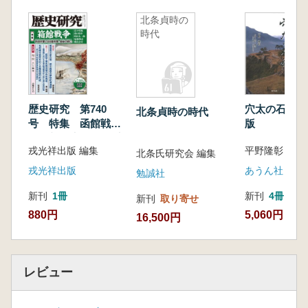
倹強調週間と教化総動員 川原吉貴
学生招待席
北条貞時の
時代
壱岐中世史解明の新視点――誰が生池城を改
修したか 長崎県立壱岐高等学校 宮野幸
一
文化教養講座 歴史の質問帳(第52回)
〝国主〞や〝城主〞などの呼称による区
歴史研究 第740
穴太の石積み
北条貞時の時代
別 渡邊洋一
号 特集 函館戦
版
争 新政府軍VS幕府
戎光祥出版 編集
平野隆彰 著
軍、最後の戦い
北条氏研究会 編集
戎光祥出版
あうん社
勉誠社
新刊
1冊
新刊
4冊
新刊
取り寄せ
880円
5,060円
16,500円
レビュー