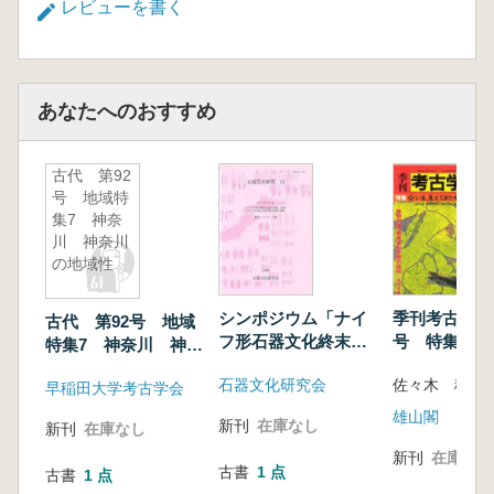
レビューを書く
あなたへのおすすめ
古代 第92
号 地域特
集7 神奈
川 神奈川
の地域性
シンポジウム「ナイ
季刊考古学 
古代 第92号 地域
フ形石器文化終末
号 特集:い
特集7 神奈川 神奈
期」再考 ナイフ形
てきた中世の
川の地域性
石器文化研究会
佐々木 稔 編
石器文化終末期石器
早稲田大学考古学会
群の変動 論攷・コ
雄山閣
新刊
在庫なし
新刊
在庫なし
メント集
新刊
在庫なし
古書
1 点
古書
1 点