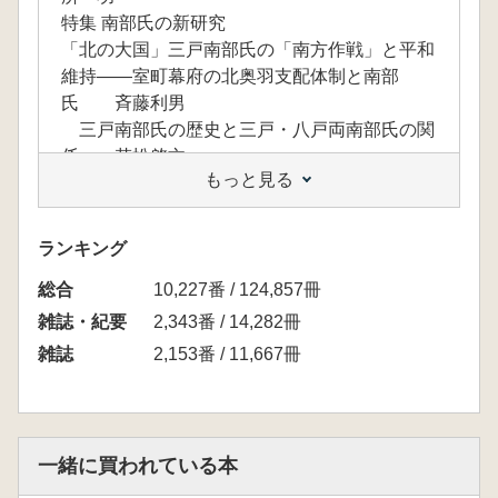
特集 南部氏の新研究
「北の大国」三戸南部氏の「南方作戦」と平和
維持――室町幕府の北奥羽支配体制と南部
氏 斉藤利男
三戸南部氏の歴史と三戸・八戸両南部氏の関
係 若松啓文
もっと見る
南部信直と奥羽仕置 熊谷隆次
聖寿寺館跡の最新成果 布施和洋
九戸城跡の発掘調査と近年の成果 柴田知
ランキング
二
総合
居城から古城へ――三戸城の土地利用の変遷
10,227番 / 124,857冊
をみる 野田尚志
雑誌・紀要
2,343番 / 14,282冊
歴史小説『相照』 第23回
雑誌
2,153番 / 11,667冊
説 得 小栗さくら
研究ノート
古代の隠岐信仰(上)――神話・起源伝承と島
の世界観 水谷憲二
一緒に買われている本
「社会教育」の始まりとメディア活用――勤