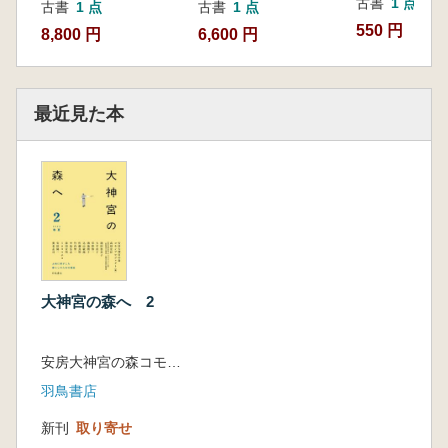
古書
1 点
古書
1 点
古書
1 点
い出……前田宣明(北条文庫店主)
550 円
[コラム]房州のヒト・コト・モノ2 板子乗
8,800 円
6,600 円
り……前田宣明
越冬ミツバチと養蜂家たちの風景……編集人
最近見た本
大神宮の森へ 2
安房大神宮の森コモンプロジェクト 編集
羽鳥書店
新刊
取り寄せ