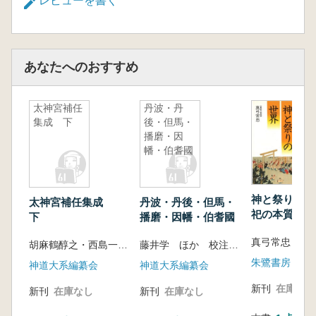
レビューを書く
生きものとしての土木
イヤシロチと無機土木……草野慎一(JFE 建
材(株)特別顧問)
あなたへのおすすめ
礫を活用した河川環境改善について……安田
陽一(水工水理学)
[コラム]江戸時代の土木技術……編集人
太神宮補任
丹波・丹
惑星的ケアと有機土木──「レンマ的知性」
集成 下
後・但馬・
について……中島岳志(政治学)
播磨・因
幡・伯耆國
コモンズと有機土木──安房大神宮の森から
等々力渓谷まで……高田宏臣×中島岳志
書を捨てよ森にゆこう
神と祭りの世
太神宮補任集成
丹波・丹後・但馬・
[書物からの引用アンソロジー]
祀の本質と神
下
播磨・因幡・伯耆國
山の景色、庭の音色
半島の海街から
真弓常忠
胡麻鶴醇之・西島一郎 校注、神道大系編纂会 編
藤井学 ほか 校注、神道大系編纂会 編
海とコーヒー……込山敏郎(サンドカフェ店
朱鷺書房
神道大系編纂会
神道大系編纂会
主)
[房州に根ざして枝葉を伸ばす2]
新刊
在庫なし
新刊
在庫なし
新刊
在庫なし
「きすがうら」のこと──「近所別荘」の思