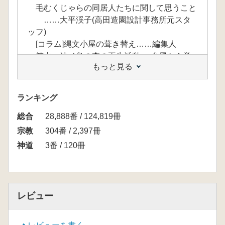
毛むくじゃらの同居人たちに関して思うこと
……大平渓子(高田造園設計事務所元スタ
ッフ)
[コラム]縄文小屋の葺き替え……編集人
館山・沖ノ島の森の再生活動──台風から学
もっと見る
んだこと
……竹内聖一(NPO法人たてやま・海辺の
鑑定団代表)
ランキング
館山まるごと博物館2 旧安房南高校第一校
総合
舎
28,888番 / 124,819冊
……池田恵美子(NPO法人安房文化遺産フ
宗教
304番 / 2,397冊
ォーラム共同代表)
神道
3番 / 120冊
焚き火をかこんで
アニの言葉……ミロコマチコ(画家)
[ことばの森2]もっこり……佐藤良明(翻訳
家・エッセイスト)
レビュー
リングワンデルング Ringwanderung……鴻
池朋子(アーティスト)
森と……養老孟司(解剖学)