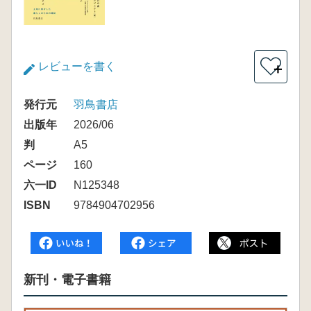
レビューを書く
＋
発行元
羽鳥書店
出版年
2026/06
判
A5
ページ
160
六一ID
N125348
ISBN
9784904702956
新刊・電子書籍