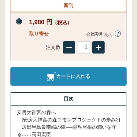
新刊
1,980 円
（税込）
取り寄せ
会員割引あり
注文数
カートに入れる
目次
安房大神宮の森へ
[安房大神宮の森コモンプロジェクトの歩み2]
房総半島最南端の森──境界尾根の潤いを守
る……高田宏臣