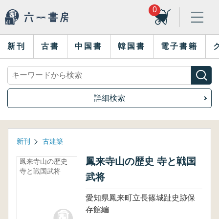
0
新刊
古書
中国書
韓国書
電子書籍
詳細検索
新刊
古建築
鳳来寺山の歴史 寺と戦国
鳳来寺山の歴史
寺と戦国武将
武将
愛知県鳳来町立長篠城趾史跡保
存館編