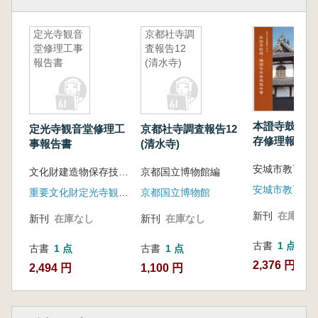
定光寺観音
京都社寺調
堂修理工事
査報告12
報告書
(清水寺)
本證寺鼓楼・
定光寺観音堂修理工
京都社寺調査報告12
存修理報告書
事報告書
(清水寺)
安城市教育委員
文化財建造物保存技術協会 編
京都国立博物館編
重要文化財定光寺観音堂修理委員会
京都国立博物館
新刊
在庫なし
新刊
在庫なし
新刊
在庫なし
古書
1 点
古書
1 点
古書
1 点
2,376 円
2,494 円
1,100 円