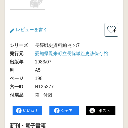
レビューを書く
＋
シリーズ
長篠戦史資料編 その7
発行元
愛知県鳳来町立長篠城趾史跡保存館
出版年
1983/07
判
A5
ページ
198
六一ID
N125377
付属品
箱
付図
新刊・電子書籍