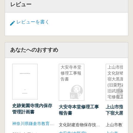
レビュー
レビューを書く
あなたへのおすすめ
大安寺本堂
上山市指定
修理工事報
文化財楢下
告書
宿大黒屋
(旧粟野家)
旧武田家住
宅修復工事
報告書
史跡覚園寺境内保存
大安寺本堂修理工事
上山市指定文
管理計画書
報告書
下宿大黒屋 (
家) 旧武田家
神奈川県鎌倉市教育委員会
文化財建造物保存技術協会 編
上山市教育委
復工事報告書