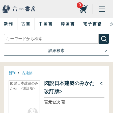
0
新刊
古書
中国書
韓国書
電子書籍
詳細検索
新刊
古建築
図説日本建築のみかた <
図説日本建築のみ
かた <改訂版>
改訂版>
宮元健次 著