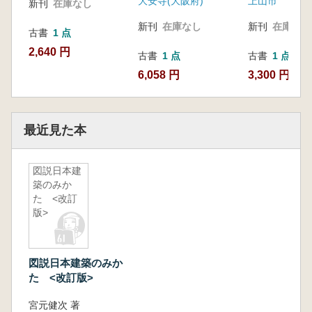
大安寺(大阪府)
上山市
新刊
在庫なし
新刊
在庫なし
新刊
在庫なし
古書
1 点
2,640 円
古書
1 点
古書
1 点
6,058 円
3,300 円
最近見た本
図説日本建
築のみか
た <改訂
版>
図説日本建築のみか
た <改訂版>
宮元健次 著