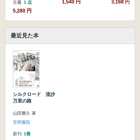
1,540 円
3,168 円
古書
1 点
5,280 円
最近見た本
シルクロード 流沙
万里の路
山田勝久 著
笠間書院
新刊
1冊