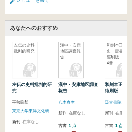
レビューを書く
第2節 楼蘭王国の滅亡の要因について
第3節 楼蘭の詩歌
第4節 宋代の「楼蘭」の文学的位置
あなたへのおすすめ
第4章 敦煌の文学
第1節 敦煌出土の詩篇について
第2節 王之渙の「涼州詞」の世界
左伝の史料
漢中・安康
和刻本正
第3節 莫高窟出土「秦婦吟」について
批判的研究
地区調査報
史 唐書
第4節 敦煌出土「女人百歳篇」について
告
縮刷版 全
4冊
第5節 「敦煌二十詠」の世界
第5章 辺塞詩人 岑参の詩と人生
第1節 第1回西域行――悲哀に満ちた亀茲での
左伝の史料批判的研
漢中・安康地区調査
和刻本正史
日々
究
報告
縮刷版 全4
第2節 第2回西域行――充実した北庭での活躍
第3節 「奇」を求め続けた岑参の詩作品
平勢隆郎
八木春生
汲古書院
シルクロード関連年表
東京大学東洋文化研究所
新刊
在庫なし
新刊
在庫なし
新刊
在庫なし
古書
1 点
古書
1 点