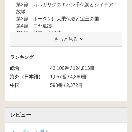
第2節 カルガリクのキバン千仏洞とシィテア
故城
第3節 ホータンは大乗仏教と宝玉の国
第4節 ニヤ遺跡
第5節 且末から米蘭へ
もっと見る
第6節 〝流沙の都〟敦煌に立つ
第2章 鳩摩羅什 その波乱の生涯
第1節 羅什の父、鳩摩羅炎について
ランキング
第2節 羅什、罽賓国へ
総合
第3節 竭叉国に到着
42,100番 / 124,813冊
第4節 尉頭国のトクズサライ仏教寺院
海外（日本語）
1,057番 / 4,860冊
第5節 亀茲国への帰還
中国
598番 / 2,372冊
第6節 幻の王国、楼蘭(鄯善)にて
第7節 敦煌(沙州)の白馬塔
第8節 涼州(武威)にて16年間、学問に精励
第9節 蘭州(金城)にて
レビュー
第10節 長安にて訳経へ
第3章 楼蘭王国の古跡に立つ
第1節 3度にわたる楼蘭の調査