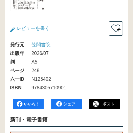
レビューを書く
＋
発行元
笠間書院
出版年
2026/07
判
A5
ページ
248
六一ID
N125402
ISBN
9784305710901
新刊・電子書籍