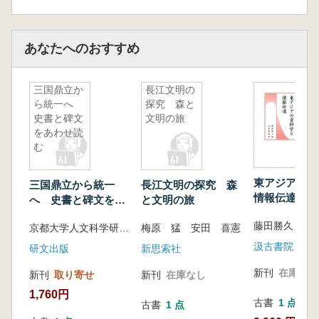
況、および編聯問題
第二節 「柬大王泊旱」の校訂と和訳
第三節 「柬大王泊旱」の文献学史上の位置
あなたへのおすすめ
づけ
第四節 〝雨乞い儀礼〟からみた「柬大王泊
三国鼎立か
長江文明の
旱」の位置づけ
ら統一へ
探究 森と
第五節 旱母と雩祭
史書と碑文
文明の旅
むすび
をあわせ読
む
第五章 睡虎地秦簡「日書」における病因論と
鬼神
東アジアの資
三国鼎立から統一
長江文明の探究 森
はじめに
情報伝達
へ 史書と碑文をあ
と文明の旅
第一節 「日書」にみえる疾病関係資料
わせ読む
藤田勝久 編
第二節 病因論としての鬼祟論
京都大学人文科学研究所附属東アジア人文情報学研究センター 編
梅原 猛 安田 喜憲
第三節 「日書」「詰咎」篇にみえる鬼神・
汲古書院
研文出版
新思索社
精怪
新刊
在庫なし
新刊
取り寄せ
新刊
在庫なし
むすび
1,760円
古書
1 点
古書
1 点
附論一 睡虎地秦簡「日書」甲種「詰咎」篇