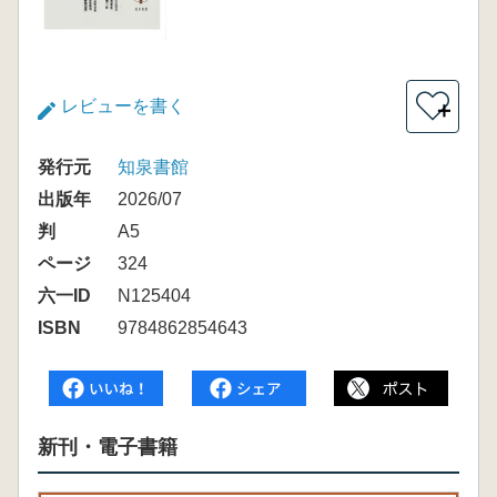
レビューを書く
＋
発行元
知泉書館
出版年
2026/07
判
A5
ページ
324
六一ID
N125404
ISBN
9784862854643
新刊・電子書籍