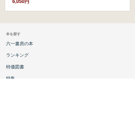
6,050円
第八章 建除よりみた「日書」の形成
はじめに
第一節 曆譜にみえる建除
本を探す
第二節 九店楚簡「日書」の建除
第三節 睡虎地秦簡「日書」の建除
六一書房の本
第四節 形式面からみた建除
ランキング
むすび
特価図書
第九章 具注曆の淵源
特集
はじめに
第一節 「元光元年曆譜」にみえる節気・節
書店様へ
日・曆注
第二節 「視日」の性質をめぐって
著者ログイン
第三節 「視日」・「質日」・「元延二年日
会社案内
記」の関係
むすび
お問い合わせ