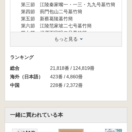
第三節 江陵秦家嘴一・一三・九九号墓竹簡
第四節 荊門包山二号墓竹簡
第五節 新蔡葛陵墓竹簡
第六節 江陵范家坡二七号墓竹簡
第七節 武漢丁家咀二号墓竹簡
もっと見る
第八節 荊門嚴倉一号墓竹簡
第九節 荊州望山橋一号墓竹簡
第一〇節 荊州棗林鋪唐維寺一二六号墓・熊
ランキング
家灣四三号墓竹簡
総合
第一一節 荊州棗林鋪彭家灣一八三号墓・二
21,818番 / 124,819冊
六四号墓竹簡
海外（日本語）
423番 / 4,860冊
むすび
中国
228番 / 2,372冊
第二章 包山楚簡「卜筮祭禱簡」の構造とシス
テム
はじめに
一緒に買われている本
第一節 「卜筮祭禱簡」の体例をめぐる基本
問題
第二節 「卜筮祭禱簡」の体例分析(一) 第