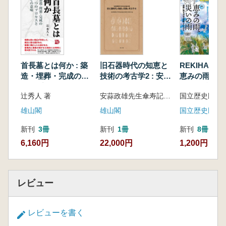
一次占卜
第三節 「卜筮祭禱簡」の体例分析(二) 第
二次占卜
第四節 卜筮祭禱の実態分析
第五節 貞人たちの動向
首長墓とは何か : 築
旧石器時代の知恵と
REKIHAK
むすび
造・埋葬・完成の三
技術の考古学2 : 安蒜
恵みの雨、災
つのプロセスとその
政雄先生傘寿記念論
雨 遺跡に残
辻秀人 著
安蒜政雄先生傘寿記念論文集刊行委員会 編集
第三章 望山楚簡「卜筮祭禱簡」との比較
意味
文集
と対峙した人
はじめに
雄山閣
雄山閣
第一節 望山楚簡の体例分析(一) 第一次占
新刊
3冊
新刊
1冊
新刊
8冊
卜
6,160円
22,000円
1,200円
第二節 望山楚簡の体例分析(二) 第二次占
卜
むすび
レビュー
第四章 楚文化と雨乞い習俗
はじめに
レビューを書く
第一節 上博楚簡「柬大王泊旱」の整理概