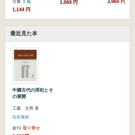
3,960 円
古書
1 点
1,069 円
全文訓読
1,144 円
附論二 胡家草場漢簡「日書」「詰咎」篇の
訓読と和訳
最近見た本
第六章 「卜筮祭禱簡」よりみた「日書」の形
成
はじめに
第一節 五祀との関係
第二節 疾病貞との関係
第三節 貞人と日者との関係
むすび
中國古代の淫祀とそ
第七章 九店楚簡「日書」の「告武夷」篇より
の展開
みた「日書」の形成
はじめに
工藤 元男 著
第一節 武夷の諸相
知泉書館
第二節 「告武夷」篇の語句の検討
第三節 「丹」篇との関係
新刊
取り寄せ
むすび