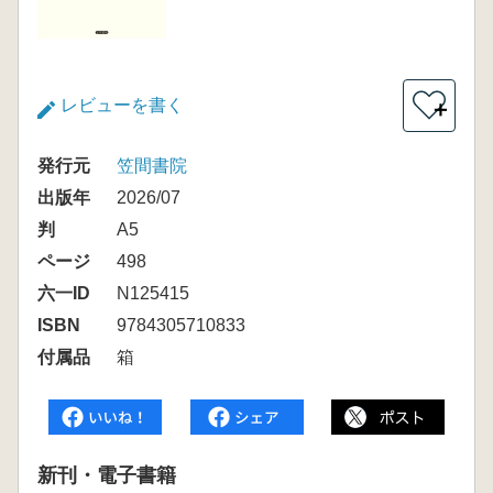
レビューを書く
＋
発行元
笠間書院
出版年
2026/07
判
A5
ページ
498
六一ID
N125415
ISBN
9784305710833
付属品
箱
新刊・電子書籍