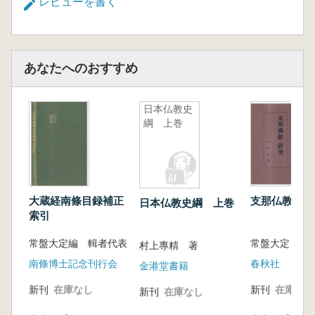
レビューを書く
あなたへのおすすめ
日本仏教史
綱 上巻
大蔵経南條目録補正
支那仏教の研
日本仏教史綱 上巻
索引
常盤大定編 輯者代表
常盤大定 著
村上專精 著
南條博士記念刊行会
春秋社
金港堂書籍
新刊
在庫なし
新刊
在庫なし
新刊
在庫なし