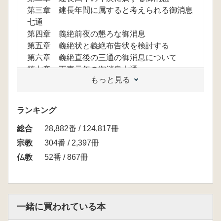
第三章 建長年間に属すると考えられる御消息
七通
第四章 義絶前夜の懇ろな御消息
第五章 義絶状と義絶布告状を検討する
第六章 義絶直後の三通の御消息について
第七章 正嘉元年の御消息七通
もっと見る
第八章 正嘉二年前半の御消息五通
第九章 正嘉二年十月から文応元年まで
第十章 「御消息集」の成立過程を考察する
ランキング
補章 親鸞聖人御消息 全三十七通(翻刻)
総合
28,882番 / 124,817冊
宗教
304番 / 2,397冊
仏教
52番 / 867冊
一緒に買われている本