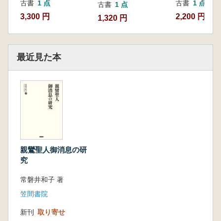
古書
1 点
古書
1 点
古書
1 点
3,300 円
2,200 円
1,320 円
最近見た本
親鸞聖人御消息の研
究
常磐井和子 著
笠間書院
新刊
取り寄せ