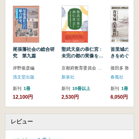
尾張藩社会の総合研
聖武天皇の恭仁宮 :
首里城の大龍柱
究 第九篇
未完の都の実像をさ
きをめぐる史
ぐる
治
岸野俊彦編
京都府教育委員会 編集
後田多 敦 著
清文堂出版
新泉社
春風社
新刊
1冊
新刊
10冊以上
新刊
1冊
12,100円
2,530円
6,050円
レビュー