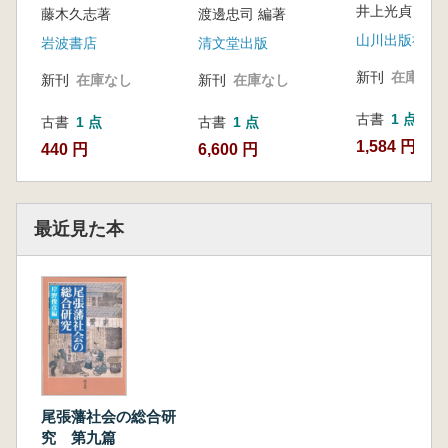
井上光貞 [ほか
藤木久志著
渡邊忠司 編著
山川出版社
岩波書店
清文堂出版
新刊
在庫なし
新刊
在庫なし
新刊
在庫なし
古書
1 点
古書
1 点
古書
1 点
1,584 円
440 円
6,600 円
最近見た本
尾張藩社会の総合研
究 第九篇