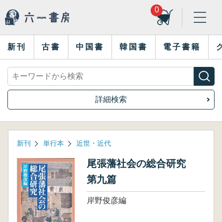
0
新刊
古書
中国書
韓国書
電子書籍
詳細検索
新刊
単行本
近世・近代
尾張藩社会の総合研究
第九篇
岸野俊彦編