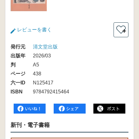
レビューを書く
＋
発行元
清文堂出版
出版年
2026/03
判
A5
ページ
438
六一ID
N125417
ISBN
9784792415464
新刊・電子書籍