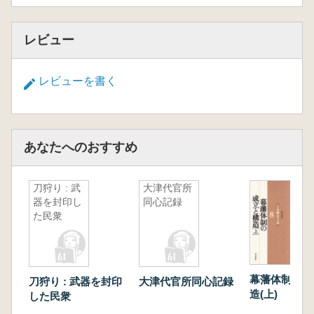
レビュー
レビューを書く
あなたへのおすすめ
刀狩り : 武
大津代官所
器を封印し
同心記録
た民衆
幕藩体制の成
刀狩り : 武器を封印
大津代官所同心記録
造(上)
した民衆