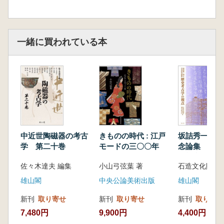
一緒に買われている本
中近世陶磁器の考古
きものの時代 : 江戸
坂詰秀一博士
学 第二十巻
モードの三〇〇年
念論集 歴史
の視点
佐々木達夫 編集
小山弓弦葉 著
雄山閣
中央公論美術出版
雄山閣
新刊
取り寄せ
新刊
取り寄せ
新刊
取り寄せ
7,480円
9,900円
4,400円