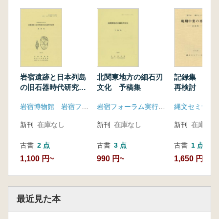
岩宿遺跡と日本列島
北関東地方の細石刃
記録集 晩期
の旧石器時代研究
文化 予稿集
再検討
講演集
岩宿博物館 岩宿フォーラム実行委員会
岩宿フォーラム実行委員会
縄文セミナー
新刊
在庫なし
新刊
在庫なし
新刊
在庫なし
古書
2 点
古書
3 点
古書
1 点
1,100 円~
990 円~
1,650 円
最近見た本