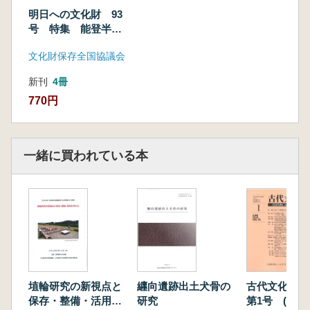
明日への文化財 93
号 特集 能登半島
の災害と文化財
文化財保存全国協議会
新刊
4冊
770円
一緒に買われている本
埴輪研究の新視点と
纒向遺跡出土犬骨の
古代文化 第
保存・整備・活用を
研究
第1号 (通巻