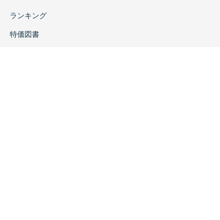
ランキング
特価図書
特集
書店様へ
著者ログイン
会社案内
お問い合わせ
リンク
採用情報
プライバシーポリシー
特定商取引に関する表示