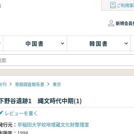
ご利用案
版
新規会員
中国書
韓国書
新刊
発掘調査報告書
東京
下野谷遺跡1 縄文時代中期(1)
レビューを書く
発行元
早稲田大学校地埋蔵文化財整理室
出版年
1998