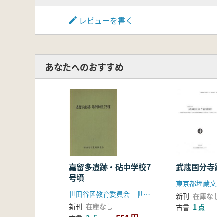
レビューを書く
あなたへのおすすめ
嘉留多遺跡・砧中学校7
武蔵国分寺
号墳
東京都埋蔵文
世田谷区教育委員会 世田谷区遺跡調査会
新刊
在庫な
新刊
在庫なし
古書
1 点