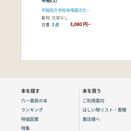
中期(1)
早稲田大学校地埋蔵文化財整理室
新刊
在庫なし
3,080 円~
古書
2 点
本を探す
本を買う
六一書房の本
ご利用案内
ランキング
ほしい物リスト・書棚
特価図書
書店様へ
特集