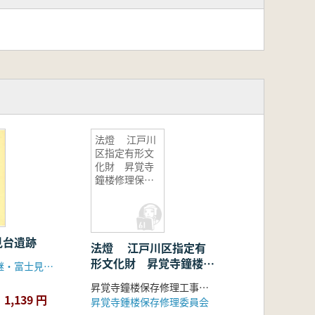
法燈 江戸川
区指定有形文
化財 昇覚寺
鐘楼修理保
存・発掘調査
報告
見台遺跡
法燈 江戸川区指定有
形文化財 昇覚寺鐘楼修
あきる野市代継・富士見台遺跡調査会
理保存・発掘調査報告
昇覚寺鐘楼保存修理工事報告書編集委員会
1,139 円
昇覚寺鍾楼保存修理委員会