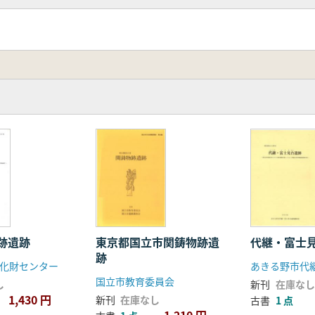
跡遺跡
東京都国立市関鋳物跡遺
代継・富士
跡
化財センター
国立市教育委員会
し
新刊
在庫なし
1,430 円
新刊
在庫なし
古書
1 点