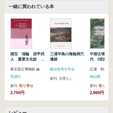
一緒に買われている本
国宝 埴輪 挂甲武
三浦半島の海蝕洞穴
中期古墳とそ
人 重要文化財 埴
遺跡
代 5世紀の
輪 盛装女子 附
考える
東京国立博物館 編
横須賀考古学会
広瀬 和雄 編
埴輪 盛装男子
同成社
雄山閣
新刊
在庫なし
新刊
取り寄せ
新刊
取り寄せ
2,750円
2,860円
レビュー