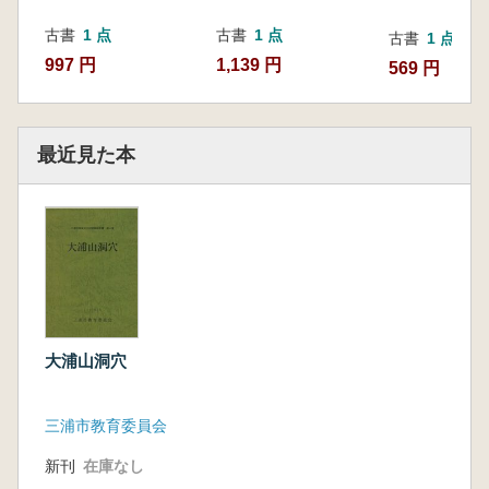
古書
1 点
古書
1 点
古書
1 点
997 円
1,139 円
569 円
最近見た本
大浦山洞穴
三浦市教育委員会
新刊
在庫なし