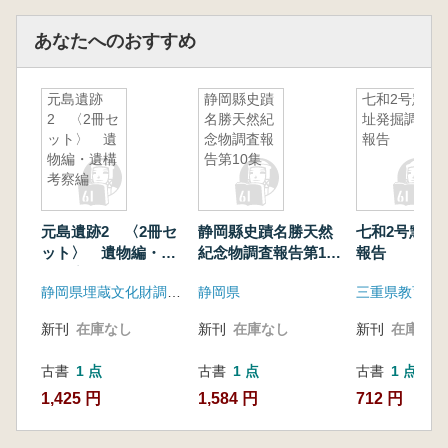
あなたへのおすすめ
元島遺跡
静岡縣史蹟
七和2号窯
2 〈2冊セ
名勝天然紀
址発掘調査
ット〉 遺
念物調査報
報告
物編・遺構
告第10集
考察編
元島遺跡2 〈2冊セ
静岡縣史蹟名勝天然
七和2号窯址
ット〉 遺物編・遺
紀念物調査報告第10
報告
構考察編
集
静岡県埋蔵文化財調査研究所
静岡県
三重県教育委
新刊
在庫なし
新刊
在庫なし
新刊
在庫なし
古書
1 点
古書
1 点
古書
1 点
1,425 円
1,584 円
712 円