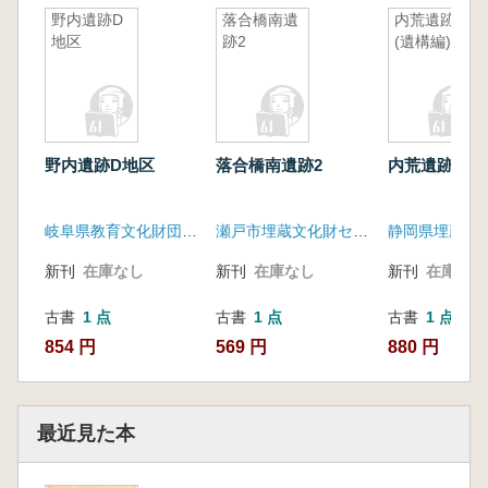
野内遺跡D
落合橋南遺
内荒遺跡
地区
跡2
(遺構編)
野内遺跡D地区
落合橋南遺跡2
内荒遺跡 (遺
岐阜県教育文化財団文化財保護センター
瀬戸市埋蔵文化財センター
新刊
在庫なし
新刊
在庫なし
新刊
在庫なし
古書
1 点
古書
1 点
古書
1 点
854 円
569 円
880 円
最近見た本