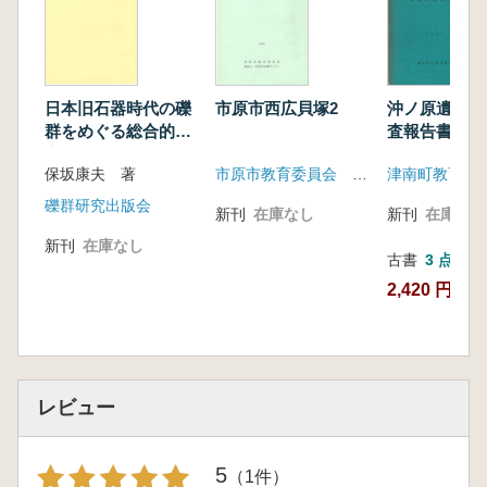
日本旧石器時代の礫
市原市西広貝塚2
沖ノ原遺跡 
群をめぐる総合的研
査報告書
究
保坂康夫 著
市原市教育委員会 市原市文化財センター
津南町教育委
礫群研究出版会
新刊
在庫なし
新刊
在庫なし
新刊
在庫なし
古書
3 点
2,420 円~
レビュー
5
（1件）