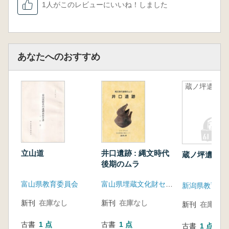
1人がこのレビューにいいね！しました
あなたへのおすすめ
蔵ノ坪遺跡
立山道
井口遺跡 : 縄文時代
蔵ノ坪遺跡
後期のムラ
富山県教育委員会
富山県埋蔵文化財センター
新潟県教育
新刊
在庫なし
新刊
在庫なし
新刊
在庫なし
古書
1 点
古書
1 点
古書
1 点