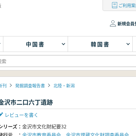
ご利用案
版
新規会員
中国書
韓国書
新刊
発掘調査報告書
北陸・新潟
金沢市二口六丁遺跡
レビューを書く
シリーズ
金沢市文化財紀要32
発行元
金沢市教育委員会 金沢市埋蔵文化財調査委員会