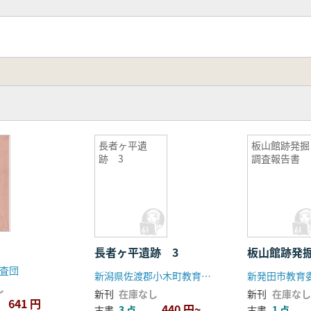
長者ヶ平遺
板山館跡発掘
跡 3
調査報告書
長者ヶ平遺跡 3
板山館跡発
査団
新潟県佐渡郡小木町教育委員会
新発田市教育
し
新刊
在庫なし
新刊
在庫なし
641 円
440 円~
古書
3 点
古書
1 点