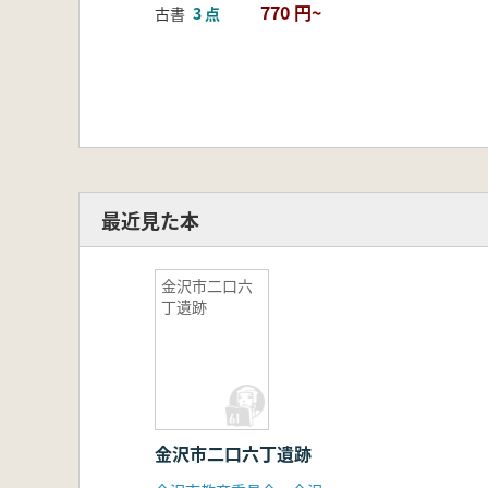
770 円~
古書
3 点
最近見た本
金沢市二口六
丁遺跡
金沢市二口六丁遺跡