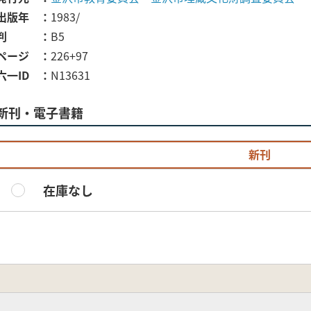
出版年
1983/
判
B5
ページ
226+97
六一ID
N13631
新刊・電子書籍
新刊
在庫なし