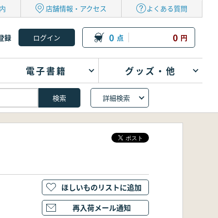
内
店舗情報・アクセス
よくある質問
0
0
登録
点
円
電子書籍
グッズ・他
詳細検索
ほしいものリストに追加
再入荷メール通知