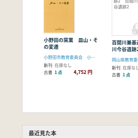
跡2 百間川
谷遺跡2
小野田の窯業 皿山・そ
百間川兼基
の変遷
川今谷遺跡
小野田市教育委員会 小野田市歴史民俗資料館
新刊
在庫なし
新刊
在庫な
4,752 円
古書
1 点
古書
1 点
最近見た本