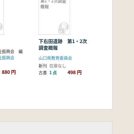
第1・2次調査
概報
下右田遺跡 第1・2次
調査概報
祉振興会 編
祉振興会
山口県教育委員会
新刊
在庫なし
880 円
498 円
古書
1 点