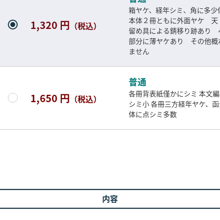
箱ヤケ、経年シミ、角に多
本体２冊ともに外面ヤケ 天
1,320 円
（税込）
留め具による錆移り跡あり 
部分に薄ヤケあり その他概
ません
普通
各冊背表紙僅かにシミ 本文
1,650 円
（税込）
シミ小 各冊三方経年ヤケ、函
体に点シミ多数
内容