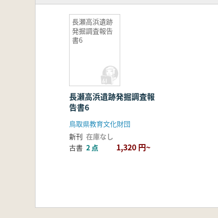
長瀬高浜遺跡
発掘調査報告
書6
長瀬高浜遺跡発掘調査報
告書6
鳥取県教育文化財団
新刊
在庫なし
1,320 円~
古書
2 点