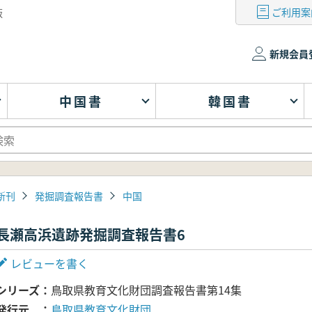
ご利用案
版
新規会員
中国書
韓国書
新刊
発掘調査報告書
中国
長瀬高浜遺跡発掘調査報告書6
レビューを書く
シリーズ
鳥取県教育文化財団調査報告書第14集
発行元
鳥取県教育文化財団