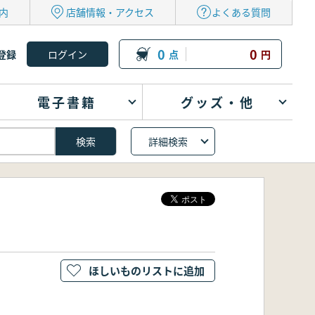
内
店舗情報・アクセス
よくある質問
0
0
登録
点
円
電子書籍
グッズ・他
詳細検索
ほしいものリストに追加