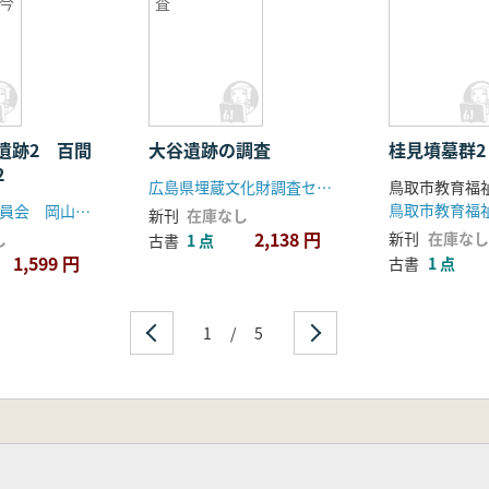
今
査
遺跡2 百間
大谷遺跡の調査
桂見墳墓群2
2
広島県埋蔵文化財調査センター
鳥取市教育福
鳥取市教育福
岡山県教育委員会 岡山県文化財保護協会
新刊
在庫なし
2,138 円
新刊
在庫なし
し
古書
1 点
1,599 円
古書
1 点
1
/
5