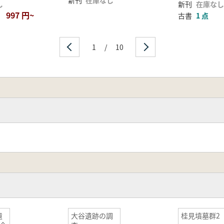
新刊
在庫なし
し
新刊
在庫なし
997 円~
古書
1 点
1
/
10
遺
大谷遺跡の調
桂見墳墓群2