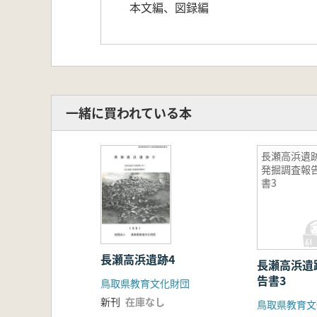
本文編、図録編
一緒に買われている本
長瀬高浜遺
発掘調査報
書3
長瀬高浜遺跡4
長瀬高浜遺
告書3
鳥取県教育文化財団
新刊
在庫なし
鳥取県教育文