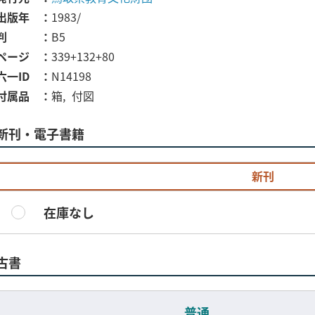
出版年
1983/
判
B5
ページ
339+132+80
六一ID
N14198
付属品
箱
付図
新刊・電子書籍
新刊
在庫なし
古書
普通