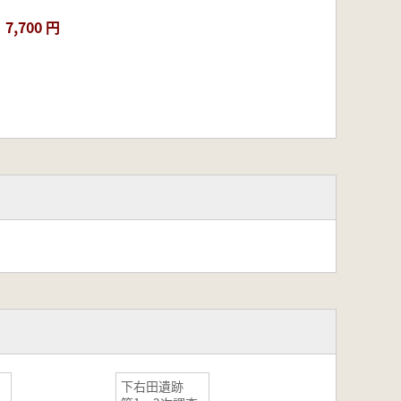
7,700 円
下右田遺跡