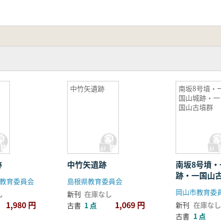
中竹矢遺跡
南坂8号墳・
国山城跡・一
国山古墳群
跡
中竹矢遺跡
南坂8号墳
跡・一国山
教育委員会
島根県教育委員会
岡山市教育委
し
新刊
在庫なし
1,980 円
1,069 円
新刊
在庫なし
古書
1 点
古書
1 点