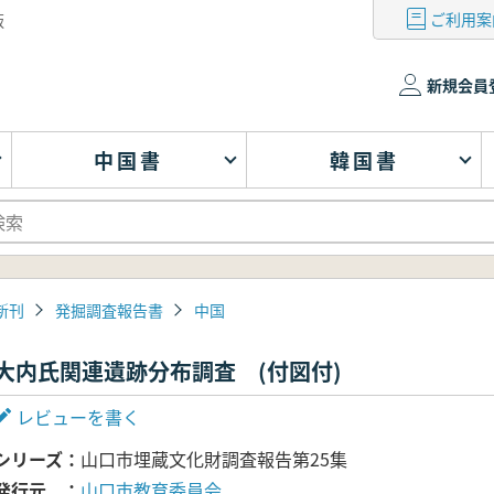
ご利用案
版
新規会員
中国書
韓国書
新刊
発掘調査報告書
中国
大内氏関連遺跡分布調査 (付図付)
レビューを書く
シリーズ
山口市埋蔵文化財調査報告第25集
発行元
山口市教育委員会