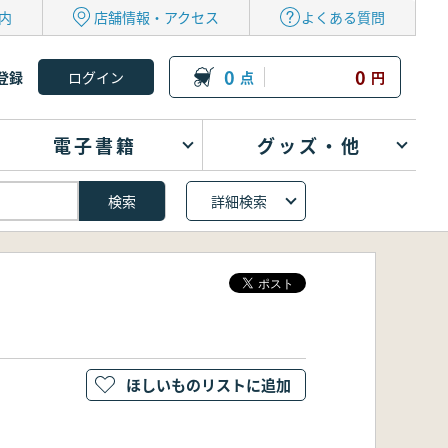
内
店舗情報・アクセス
よくある質問
0
0
登録
点
円
電子書籍
グッズ・他
詳細検索
ほしいものリストに追加