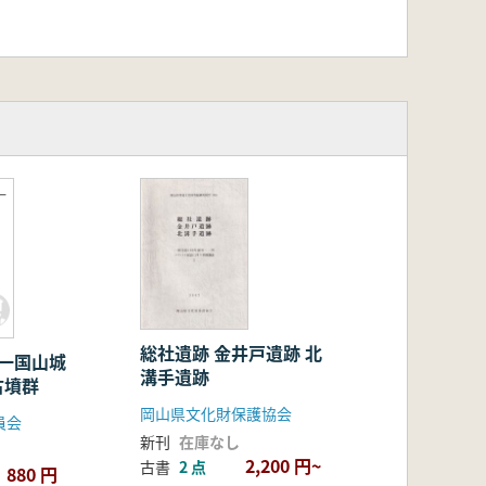
一
総社遺跡 金井戸遺跡 北
・一国山城
溝手遺跡
古墳群
岡山県文化財保護協会
員会
新刊
在庫なし
2,200 円~
古書
2 点
880 円