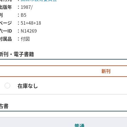
出版年
1987/
判
B5
ページ
51+48+18
六一ID
N14269
付属品
付図
新刊・電子書籍
新刊
在庫なし
古書
普通