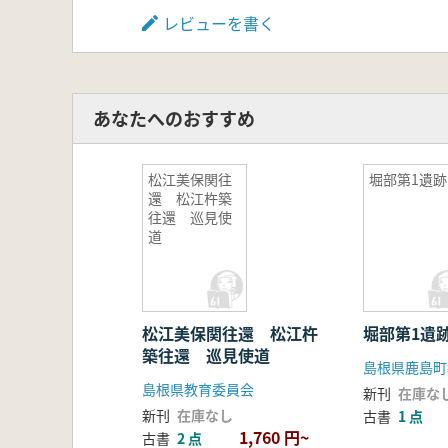
レビューを書く
あなたへのおすすめ
松江美保関往
堀部第1遺跡
還 松江杵築
往還 巡見使
道
松江美保関往還 松江杵
堀部第1遺
築往還 巡見使道
島根県鹿島町
島根県教育委員会
新刊
在庫な
新刊
在庫なし
古書
1 点
1,760 円~
古書
2 点