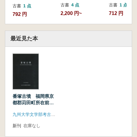
古書
4 点
古書
1 点
古書
1 点
2,200 円~
712 円
792 円
最近見た本
番塚古墳 福岡県京
都郡苅田町所在前方
後円墳の発掘調査
九州大学文学部考古学研究室
新刊
在庫なし