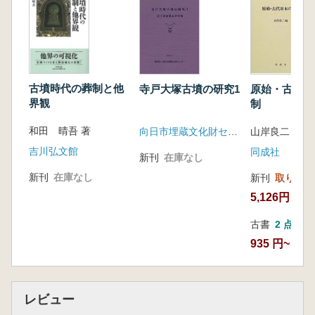
古墳時代の葬制と他
寺戸大塚古墳の研究1
原始・古代日
界観
制
和田 晴吾 著
向日市埋蔵文化財センター
山岸良二 編
吉川弘文館
同成社
新刊
在庫なし
新刊
在庫なし
新刊
取り寄せ
5,126円
古書
2 点
935 円~
レビュー