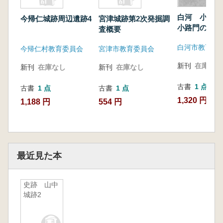
白河 小峰城
今帰仁城跡周辺遺跡4
宮津城跡第2次発掘調
小路門の調査
査概要
白河市教育
今帰仁村教育委員会
宮津市教育委員会
新刊
在庫なし
新刊
在庫なし
新刊
在庫なし
古書
1 点
古書
1 点
古書
1 点
1,320 円
1,188 円
554 円
最近見た本
史跡 山中
城跡2