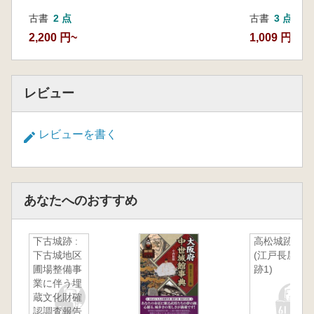
古書
2 点
古書
3 点
2,200 円~
1,009 円~
レビュー
レビューを書く
あなたへのおすすめ
下古城跡 :
高松城跡
下古城地区
(江戸長屋
圃場整備事
跡1)
業に伴う埋
蔵文化財確
認調査報告