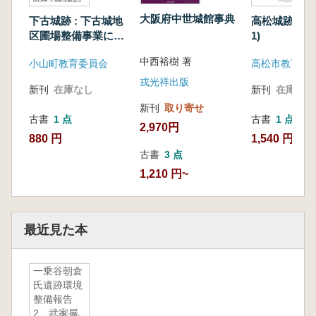
書
大阪府中世城館事典
下古城跡 : 下古城地
高松城跡(江
区圃場整備事業に伴
1)
う埋蔵文化財確認調
中西裕樹 著
小山町教育委員会
高松市教育委
査報告書
戎光祥出版
新刊
在庫なし
新刊
在庫なし
新刊
取り寄せ
古書
1 点
古書
1 点
2,970円
880 円
1,540 円
古書
3 点
1,210 円~
最近見た本
一乗谷朝倉
氏遺跡環境
整備報告
2 武家屋