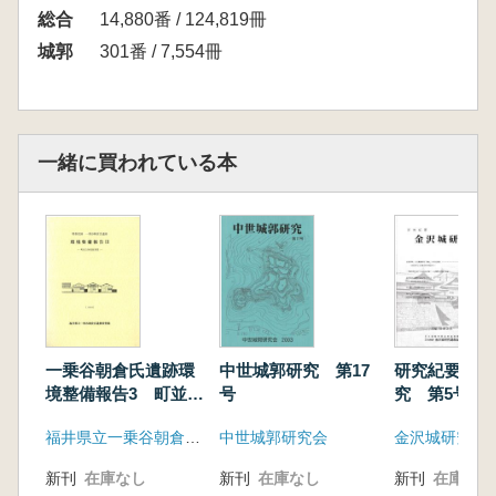
総合
14,880番 / 124,819冊
城郭
301番 / 7,554冊
一緒に買われている本
一乗谷朝倉氏遺跡環
中世城郭研究 第17
研究紀要 金
境整備報告3 町並立
号
究 第5号
体復原事業
福井県立一乗谷朝倉氏遺跡資料館
中世城郭研究会
金沢城研究調
新刊
在庫なし
新刊
在庫なし
新刊
在庫なし