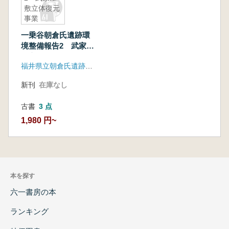
敷立体復元
事業
一乗谷朝倉氏遺跡環
境整備報告2 武家屋
敷立体復元事業
福井県立朝倉氏遺跡資料館
新刊
在庫なし
古書
3 点
1,980 円~
本を探す
六一書房の本
ランキング