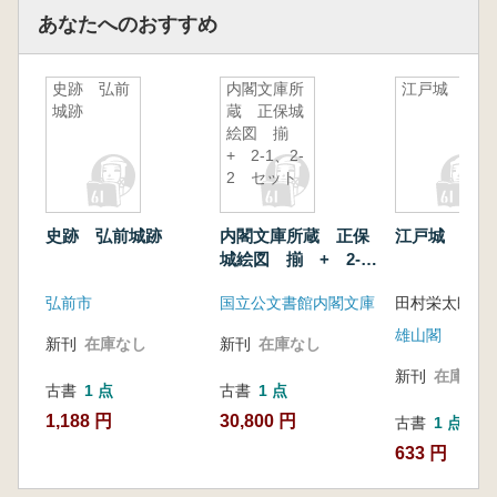
あなたへのおすすめ
史跡 弘前
内閣文庫所
江戸城
城跡
蔵 正保城
絵図 揃
+ 2-1、2-
2 セット
史跡 弘前城跡
内閣文庫所蔵 正保
江戸城
城絵図 揃 + 2-
1、2-2 セット
弘前市
国立公文書館内閣文庫
田村栄太郎 著
雄山閣
新刊
在庫なし
新刊
在庫なし
新刊
在庫なし
古書
1 点
古書
1 点
1,188 円
30,800 円
古書
1 点
633 円