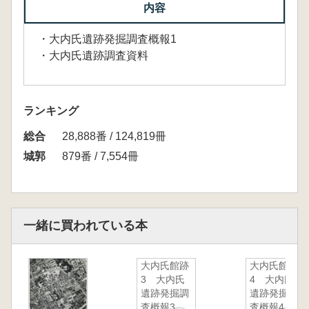
内容
・大内氏遺跡発掘調査概報1
・大内氏遺跡調査資料
ランキング
総合
28,888番 / 124,819冊
城郭
879番 / 7,554冊
一緒に買われている本
大内氏館跡
大内氏館跡
3 大内氏
4 大内氏
遺跡発掘調
遺跡発掘調
査概報3
査概報4