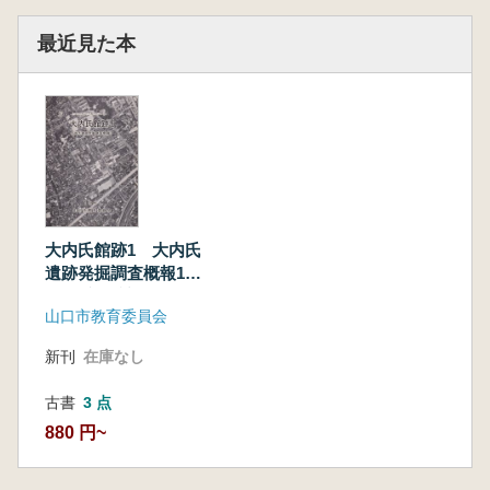
最近見た本
大内氏館跡1 大内氏
遺跡発掘調査概報1
大内氏遺跡調査資
山口市教育委員会
料
新刊
在庫なし
古書
3 点
880 円~