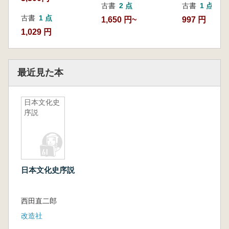
古書
2 点
古書
1 点
古書
1 点
1,650 円~
997 円
1,029 円
最近見た本
日本文化史
序説
日本文化史序説
西田直二郎
改造社