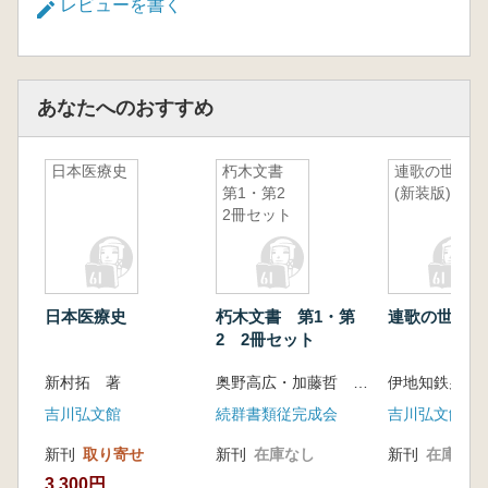
レビューを書く
あなたへのおすすめ
日本医療史
朽木文書
連歌の世界
第1・第2
(新装版)
2冊セット
日本医療史
朽木文書 第1・第
連歌の世界(新
2 2冊セット
新村拓 著
奥野高広・加藤哲 校訂
伊地知鉄男 著
吉川弘文館
続群書類従完成会
吉川弘文館
新刊
取り寄せ
新刊
在庫なし
新刊
在庫なし
3,300円