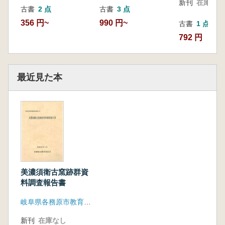
新刊
在庫なし
古書
2 点
古書
3 点
356 円~
990 円~
古書
1 点
792 円
最近見た本
美濃須衛古窯跡群資
料調査報告書
岐阜県各務原市教育委員会
新刊
在庫なし