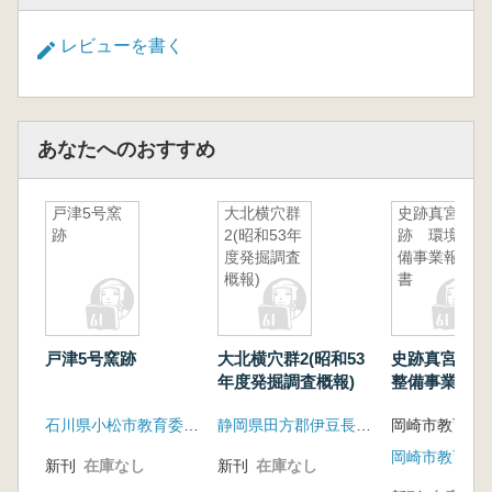
レビューを書く
あなたへのおすすめ
戸津5号窯
大北横穴群
史跡真宮遺
跡
2(昭和53年
跡 環境整
度発掘調査
備事業報告
概報)
書
戸津5号窯跡
大北横穴群2(昭和53
史跡真宮遺跡
年度発掘調査概報)
整備事業報告
石川県小松市教育委員会
静岡県田方郡伊豆長岡町教育委員会
岡崎市教育委
岡崎市教育委
新刊
在庫なし
新刊
在庫なし