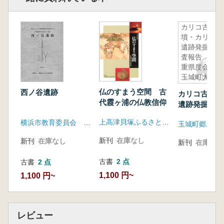
カリコ古
墳・カリコ
遺跡発掘調
査報告 三
重県度会郡
玉城町大字
世古
仏のすまう空間 古
西ノ谷遺跡
カリコ古墳・
代霞ヶ浦の仏教信仰
遺跡発掘調
三重県度会郡
上高津貝塚ふるさと歴史の広場
横浜市教育委員会 横浜市ふるさと歴史財団
大字世古
新刊
在庫なし
新刊
在庫なし
新刊
在庫なし
古書
2 点
古書
2 点
1,100 円~
1,100 円~
レビュー