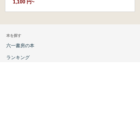
1,100 円~
本を探す
六一書房の本
ランキング
特価図書
特集
書店様へ
著者ログイン
会社案内
お問い合わせ