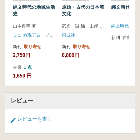
縄文時代の地域生活
原始・古代の日本海
縄文時代 第
史
文化
山本典幸 著
武光 誠 編 山岸 良二 編
縄文時代文化
ミュゼ(現アム・プロモーション)
同成社
新刊
在庫なし
新刊
取り寄せ
新刊
取り寄せ
2,750円
8,800円
古書
1 点
1,650 円
レビュー
レビューを書く