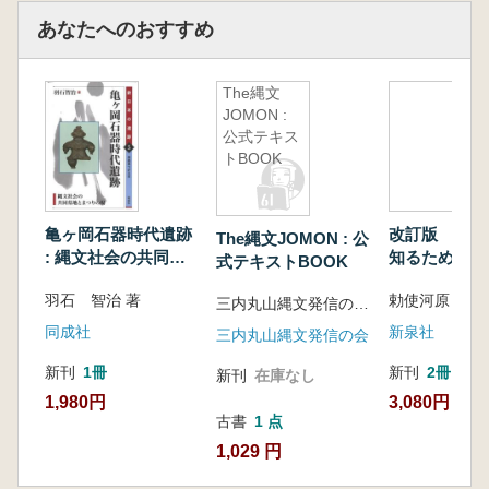
あなたへのおすすめ
The縄文
JOMON :
公式テキス
トBOOK
亀ヶ岡石器時代遺跡
改訂版 縄文
The縄文JOMON : 公
: 縄文社会の共同墓
知るための11
式テキストBOOK
地とまつりの場
羽石 智治 著
勅使河原 彰 著
三内丸山縄文発信の会編
同成社
新泉社
三内丸山縄文発信の会
新刊
1冊
新刊
2冊
新刊
在庫なし
1,980円
3,080円
古書
1 点
1,029 円