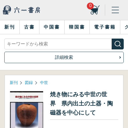
0
新刊
古書
中国書
韓国書
電子書籍
詳細検索
新刊
図録
中世
焼き物にみる中世の世
界 県内出土の土器・陶
磁器を中心にして