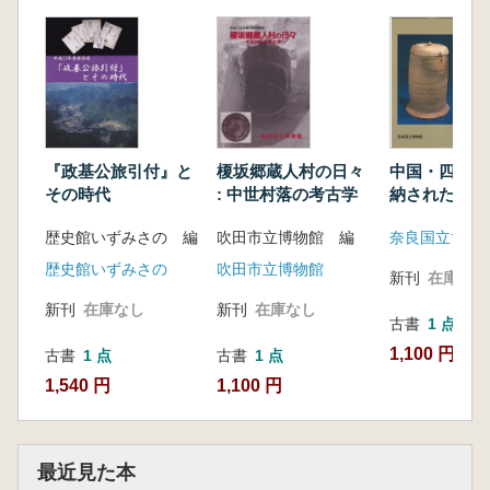
『政基公旅引付』と
榎坂郷蔵人村の日々
中国・四国地
その時代
: 中世村落の考古学
納されたやき
歴史館いずみさの 編
吹田市立博物館 編
歴史館いずみさの
吹田市立博物館
新刊
在庫なし
新刊
在庫なし
新刊
在庫なし
古書
1 点
1,100 円
古書
1 点
古書
1 点
1,540 円
1,100 円
最近見た本