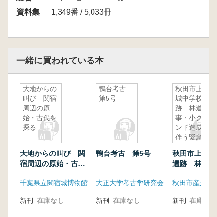
資料集
1,349番 / 5,033冊
一緒に買われている本
大地からの
鴨台考古
秋田市上新
叫び 関宿
第5号
城中学校遺
周辺の原
跡 林道工
始・古代を
事・小グラ
探る
ンド造成に
伴う緊急発
掘調査報告
大地からの叫び 関
鴨台考古 第5号
秋田市上新城
書
宿周辺の原始・古代
遺跡 林道工
を探る
グランド造成
千葉県立関宿城博物館
大正大学考古学研究会
緊急発掘調査
新刊
在庫なし
新刊
在庫なし
新刊
在庫なし