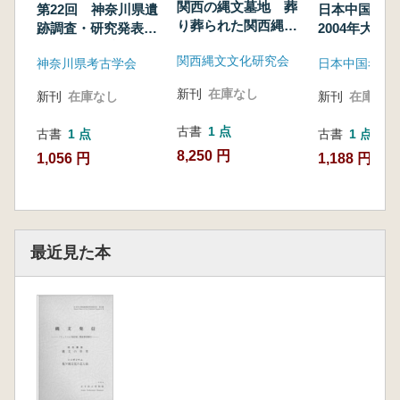
関西の縄文墓地 葬
第22回 神奈川県遺
日本中国考古
り葬られた関西縄文
跡調査・研究発表
2004年大会
人 ※全4冊
会 発表要旨
料集
関西縄文文化研究会
神奈川県考古学会
日本中国考古
新刊
在庫なし
新刊
在庫なし
新刊
在庫なし
古書
1 点
古書
1 点
古書
1 点
8,250 円
1,056 円
1,188 円
最近見た本