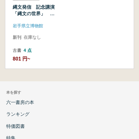
縄文発信 記念講演
「縄文の世界」 シ
ンポジウム「亀ヶ岡
岩手県立博物館
文化の北と南」
新刊
在庫なし
古書
4 点
801 円~
本を探す
六一書房の本
ランキング
特価図書
特集