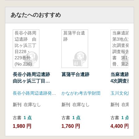
あなたへのおすすめ
長谷小路周
菖蒲平台遺
当麻遺跡
辺遺跡 由
跡
第3地点第4
比ヶ浜三丁
次調査発掘
目228・
調査報告
229番外
書 第1分
(No.236)
冊、第2分
中世前期の
冊 2冊揃
長谷小路周辺遺跡
菖蒲平台遺跡
当麻遺跡 第
地割を伴う
由比ヶ浜三丁目
4次調査発掘
工芸職人居
228・229番外
書 第1分冊
住地の調査
長谷小路周辺遺跡発掘調査団
かながわ考古学財団
玉川文化財研
(No.236) 中世前期
冊 2冊揃
の地割を伴う工芸職
新刊
在庫なし
新刊
在庫なし
新刊
在庫なし
人居住地の調査
古書
1 点
古書
1 点
古書
1 点
1,980 円
1,760 円
4,400 円