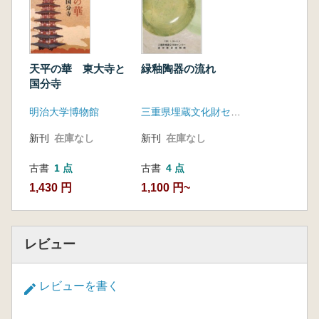
緑釉陶器の流れ
天平の華 東大寺と
国分寺
三重県埋蔵文化財センター 斎宮歴史博物館
明治大学博物館
新刊
在庫なし
新刊
在庫なし
古書
4 点
古書
1 点
1,100 円~
1,430 円
レビュー
レビューを書く