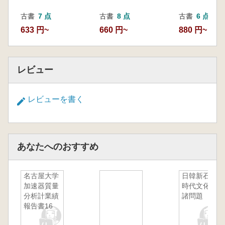
古書
7 点
古書
8 点
古書
6 点
633 円~
660 円~
880 円~
レビュー
レビューを書く
あなたへのおすすめ
名古屋大学
日韓新石器
加速器質量
時代文化の
分析計業績
諸問題
報告書16