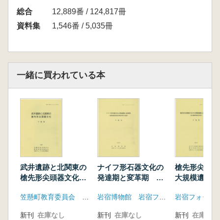
総合
12,889番 / 124,817冊
資料集
1,546番 / 5,035冊
一緒に買われている本
武井遺跡と北関東の
ナイフ形石器文化の
槍先形尖頭器
槍先形尖頭器文化
発達期と変革期 浅
大規模遺跡と
予稿集
間板鼻褐色軽石群降
広がり 武井
笠懸町教育委員会 岩宿フォーラム実行委員会
岩宿博物館 岩宿フォーラム実行委員会
灰期の石器群
掘60周年
新刊
在庫なし
新刊
在庫なし
新刊
在庫なし