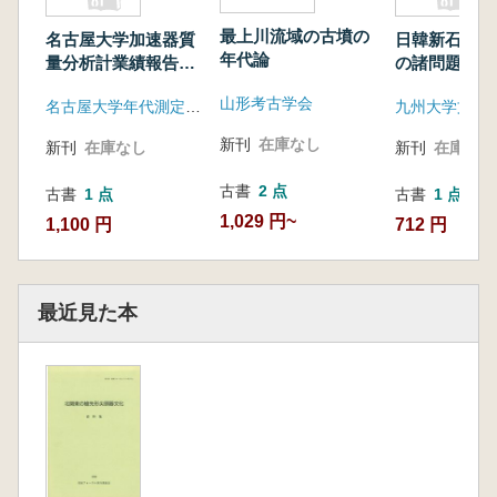
最上川流域の古墳の
名古屋大学加速器質
日韓新石器時
年代論
量分析計業績報告書
の諸問題
16
山形考古学会
名古屋大学年代測定資料研究センター
新刊
在庫なし
新刊
在庫なし
新刊
在庫なし
古書
2 点
古書
1 点
古書
1 点
1,029 円~
1,100 円
712 円
最近見た本