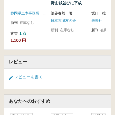
野山城並びに平成と
銀山-
静岡県土木事務所 土肥町教育委員会
池谷春雄 著
坂口一雄 著
日本古城友の会
未来社
新刊
在庫なし
新刊
在庫なし
新刊
在庫なし
古書
1 点
1,100 円
レビュー
レビューを書く
あなたへのおすすめ