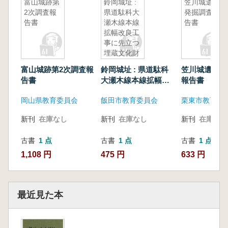
富山城跡第
鈴岡城址 :
笠川城遺跡
2次調査報
県道駄科大
発掘調査報
告書
瀬木線本線
告書
拡幅改良工
事に先立つ
埋蔵文化財
発掘調査報
富山城跡第2次調査報
鈴岡城址 : 県道駄科
笠川城遺跡発
告書
告書
大瀬木線本線拡幅改
報告書
良工事に先立つ埋蔵
岡山県教育委員会
飯田市教育委員会
栗東市教育委
文化財発掘調査報告
書
新刊
在庫なし
新刊
在庫なし
新刊
在庫なし
古書
1 点
古書
1 点
古書
1 点
1,108 円
475 円
633 円
最近見た本