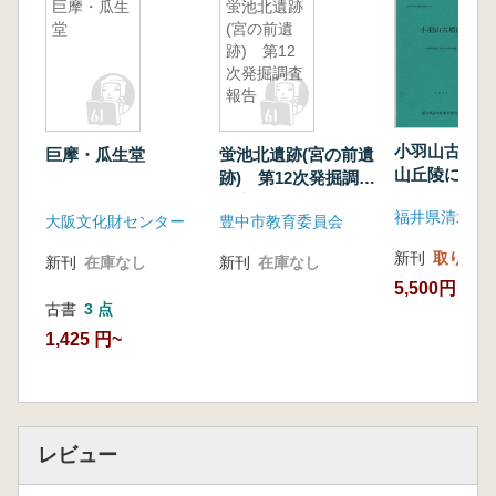
巨摩・瓜生
蛍池北遺跡
堂
(宮の前遺
跡) 第12
次発掘調査
報告
小羽山古墳群
巨摩・瓜生堂
蛍池北遺跡(宮の前遺
山丘陵におけ
跡) 第12次発掘調査
の調査
報告
大阪文化財センター
豊中市教育委員会
新刊
取り寄せ
新刊
在庫なし
新刊
在庫なし
5,500円
古書
3 点
1,425 円~
レビュー