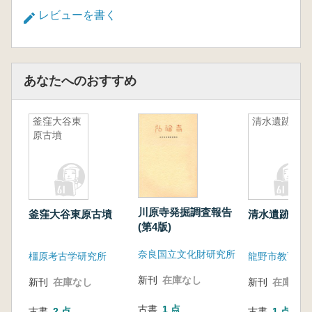
レビューを書く
あなたへのおすすめ
釜窪大谷東
清水遺跡
原古墳
川原寺発掘調査報告
釜窪大谷東原古墳
清水遺跡
(第4版)
奈良国立文化財研究所
橿原考古学研究所
龍野市教育委
新刊
在庫なし
新刊
在庫なし
新刊
在庫なし
古書
1 点
古書
2 点
古書
1 点