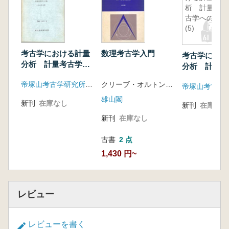
析 計量考
古学への道
(5)
考古学における計量
数理考古学入門
考古学におけ
分析 計量考古学へ
分析 計量考
の道
の道(5)
帝塚山考古学研究所(統計数理研究所)
クリーブ・オルトン著 小沢一雅 及川昭文 訳
帝塚山考古学
雄山閣
新刊
在庫なし
新刊
在庫なし
新刊
在庫なし
古書
2 点
1,430 円~
レビュー
レビューを書く