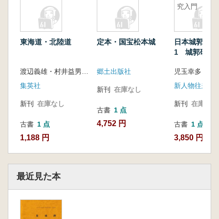
究入門
東海道・北陸道
定本・国宝松本城
日本城郭大系
1 城郭研究
渡辺義雄・村井益男 監修
郷土出版社
集英社
新人物往来社
新刊
在庫なし
新刊
在庫なし
新刊
在庫なし
古書
1 点
4,752 円
古書
1 点
古書
1 点
1,188 円
3,850 円
最近見た本