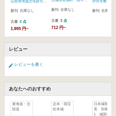
茨城県美浦村 陸平調査会
山形県埋蔵文化財センター
伊丹市教育委
第131次調査
新刊
在庫なし
新刊
在庫なし
新刊
在庫なし
古書
3 点
古書
2 点
712 円~
1,995 円~
レビュー
レビューを書く
あなたへのおすすめ
東海道・北
定本・国宝
日本城郭大
陸道
松本城
系 別巻
1 城郭研