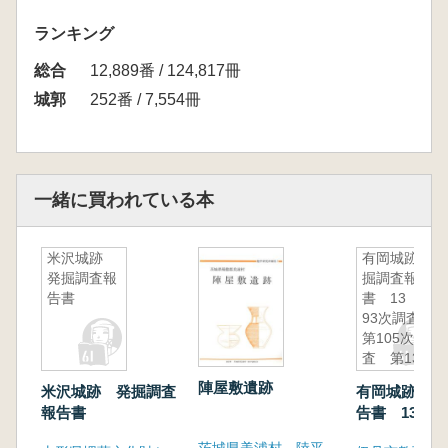
ランキング
総合
12,889番 / 124,817冊
城郭
252番 / 7,554冊
一緒に買われている本
米沢城跡
有岡城跡発
発掘調査報
掘調査報告
告書
書 13 第
93次調査
第105次調
査 第131
次調査
陣屋敷遺跡
米沢城跡 発掘調査
有岡城跡発掘
報告書
告書 13 第
査 第105