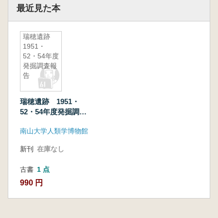
最近見た本
瑞穂遺跡
1951・
52・54年度
発掘調査報
告
瑞穂遺跡 1951・
52・54年度発掘調査
報告
南山大学人類学博物館
新刊
在庫なし
古書
1 点
990 円