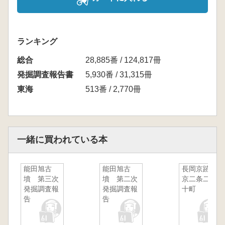
ランキング
総合
28,885番 / 124,817冊
発掘調査報告書
5,930番 / 31,315冊
東海
513番 / 2,770冊
一緒に買われている本
能田旭古
能田旭古
長岡京跡左
墳 第三次
墳 第二次
京二条二坊
発掘調査報
発掘調査報
十町
告
告