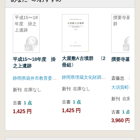
平成15〜18
撰要寺墓塔
年度 掛之
群
上遺跡
大屋敷A古墳群 〈2
平成15〜18年度 掛
撰要寺墓塔群
冊組〉
之上遺跡
静岡県埋蔵文化財調査研究所
静岡県袋井市教育委員会
斎藤忠 著
大須賀町教育
新刊
在庫なし
新刊
在庫なし
新刊
在庫なし
古書
1 点
古書
1 点
1,425 円
1,425 円
古書
1 点
3,960 円