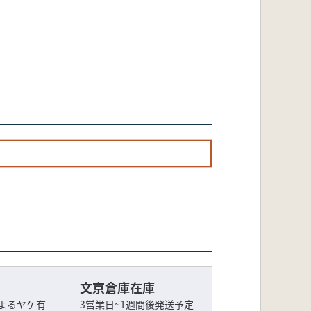
文京倉庫在庫
よるヤケ有
3営業日~1週間後発送予定