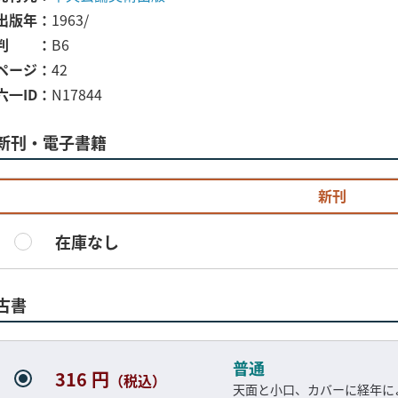
出版年
1963/
判
B6
ページ
42
六一ID
N17844
新刊・電子書籍
新刊
在庫なし
古書
普通
316 円
（税込）
天面と小口、カバーに経年に