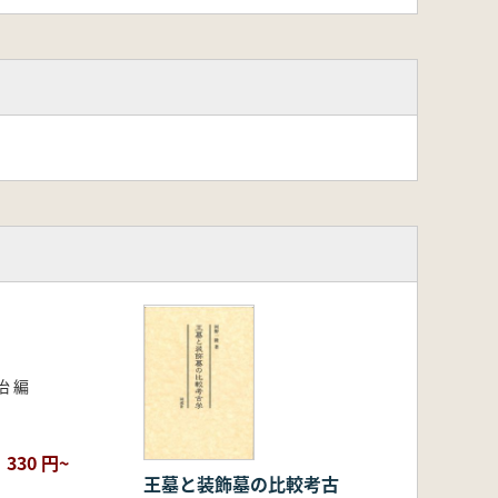
治 編
330 円~
王墓と装飾墓の比較考古