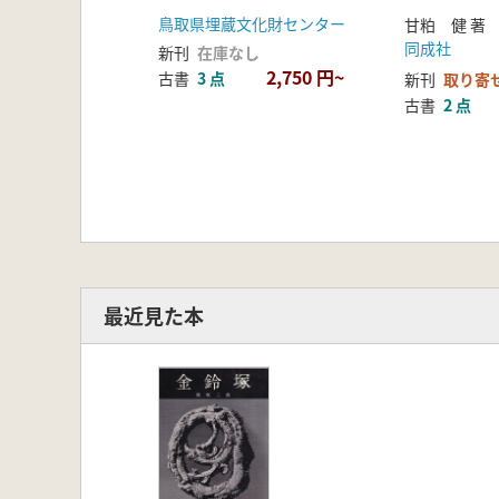
鳥取県埋蔵文化財センター
甘粕 健 著
同成社
新刊
在庫なし
2,750 円~
古書
3 点
新刊
取り寄
古書
2 点
最近見た本