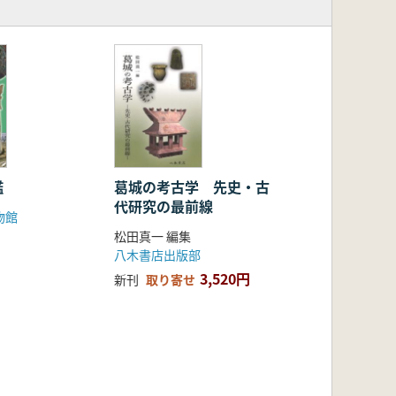
鑑
葛城の考古学 先史・古
代研究の最前線
物館
松田真一 編集
八木書店出版部
3,520円
新刊
取り寄せ