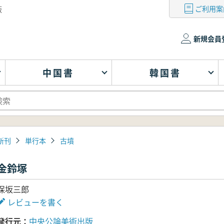
ご利用案
版
新規会員
中国書
韓国書
新刊
単行本
古墳
金鈴塚
保坂三郎
レビューを書く
発行元
中央公論美術出版