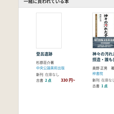
一緒に買われている本
登呂遺跡
神々の汚れ
捏造・誰も
杉原荘介著
真相
中央公論美術出版
奥野 正男 
梓書院
新刊
在庫なし
330 円~
新刊
在庫な
古書
2 点
古書
1 点