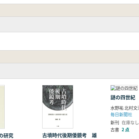
謎の四世紀
水野祐 北村文
毎日新聞社
新刊
在庫なし
古書
2 点
古墳時代後期倭鏡考 雄
の研究