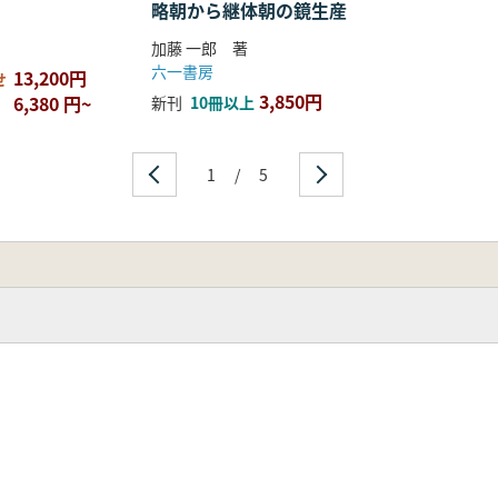
略朝から継体朝の鏡生産
加藤 一郎 著
六一書房
13,200円
せ
3,850円
6,380 円~
新刊
10冊以上
1
/
5