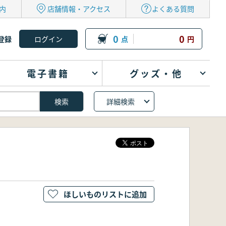
内
店舗情報・アクセス
よくある質問
0
0
登録
点
円
電子書籍
グッズ・他
詳細検索
ほしいものリストに追加