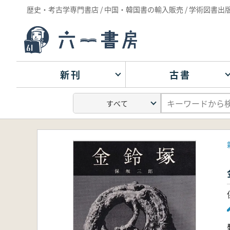
歴史・考古学専門書店 / 中国・韓国書の輸入販売 / 学術図書出
新刊
古書