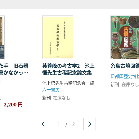
た手 旧石器
芙蓉峰の考古学2 池上
糸島古墳図
書かなかった
悟先生古稀記念論文集
伊都国歴史博
著
池上悟先生古稀記念会 編
新刊
在庫なし
六一書房
し
新刊
在庫なし
2,200 円
1
/
2