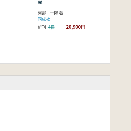
学
河野 一隆 著
同成社
20,900円
新刊
4冊