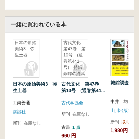
一緒に買われている本
日本の原始
古代文化
美術3 弥
第47巻 第
生土器
10号 (通
巻第441
号) 特輯:
銅鐸の終焉
をめぐって
城館調査の手
日本の原始美術3 弥
古代文化 第47巻
生土器
第10号 (通巻第441
号) 特輯:銅鐸の終
中井 均 著
工楽善通
古代学協会
焉をめぐって
山川出版社
講談社
新刊
在庫なし
新刊
取り寄せ
新刊
在庫なし
古書
1 点
1,980円
660 円