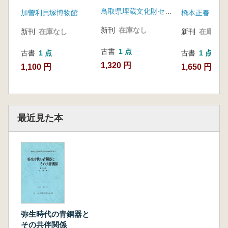
の土木技術と現在
念特別講座講演集
鳥取県埋蔵文化財センター
加曽利貝塚博物館
橋本正春
新刊
在庫なし
新刊
在庫なし
新刊
在庫なし
古書
1 点
古書
1 点
古書
1 点
1,320 円
1,100 円
1,650 円
最近見た本
弥生時代の青銅器と
その共伴関係