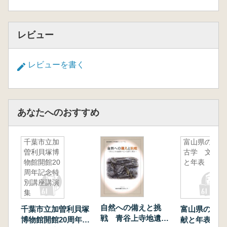
レビュー
レビューを書く
あなたへのおすすめ
千葉市立加
富山県の考
曽利貝塚博
古学 文献
物館開館20
と年表
周年記念特
別講座講演
集
自然への備えと挑
千葉市立加曽利貝塚
富山県の考古
戦 青谷上寺地遺跡
博物館開館20周年記
献と年表