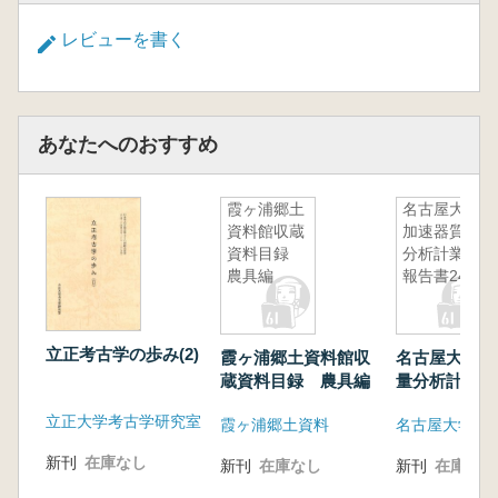
レビューを書く
あなたへのおすすめ
霞ヶ浦郷土
名古屋大学
資料館収蔵
加速器質量
資料目録
分析計業績
農具編
報告書24
立正考古学の歩み(2)
霞ヶ浦郷土資料館収
名古屋大学加
蔵資料目録 農具編
量分析計業績
24
立正大学考古学研究室
霞ヶ浦郷土資料
新刊
在庫なし
新刊
在庫なし
新刊
在庫なし