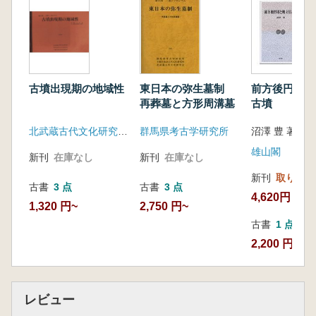
東日本の弥生墓制
古墳出現期の地域性
前方後円墳と
再葬墓と方形周溝墓
古墳
群馬県考古学研究所
北武蔵古代文化研究会 群馬県考古学談話会 千曲川水系古代文化研究所
沼澤 豊 著
雄山閣
新刊
在庫なし
新刊
在庫なし
新刊
取り寄せ
古書
3 点
古書
3 点
4,620円
2,750 円~
1,320 円~
古書
1 点
2,200 円
レビュー