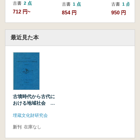
古書
2 点
古書
1 点
古書
1 点
712 円~
854 円
950 円
最近見た本
古墳時代から古代に
おける地域社会 発
表要旨資料
埋蔵文化財研究会
新刊
在庫なし