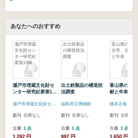
あなたへのおすすめ
瀬戸市埋蔵
出土鉄製品
富山県の考
文化財セン
の構造技法
古学 文献
ター研究紀
調査
と年表
要第13輯
瀬戸市埋蔵文化財セ
出土鉄製品の構造技
富山県の考古
ンター研究紀要第13
法調査
献と年表
輯
瀬戸市埋蔵文化財センター
福島県立博物館
橋本正春
新刊
在庫なし
新刊
在庫なし
新刊
在庫なし
古書
1 点
古書
1 点
古書
1 点
1,282 円
997 円
1,650 円