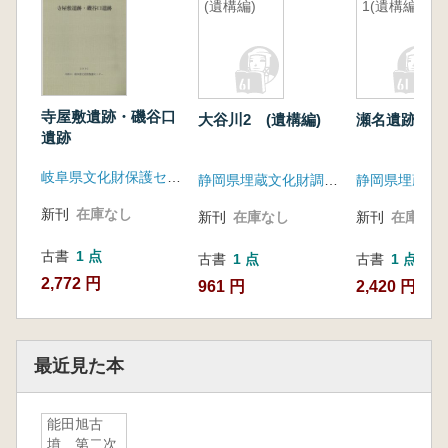
(遺構編)
1(遺構編1)
寺屋敷遺跡・磯谷口
大谷川2 (遺構編)
瀬名遺跡1(遺
遺跡
岐阜県文化財保護センター
静岡県埋蔵文化財調査研究所
新刊
在庫なし
新刊
在庫なし
新刊
在庫なし
古書
1 点
古書
1 点
古書
1 点
2,772 円
961 円
2,420 円
最近見た本
能田旭古
墳 第二次