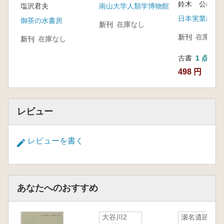
鈴木 公雄 著
塩沢君夫
南山大学人類学博物館
日本実業出版
御茶の水書房
新刊
在庫なし
新刊
在庫なし
新刊
在庫なし
古書
1 点
498 円
レビュー
レビューを書く
あなたへのおすすめ
大谷川2
瀬名遺跡