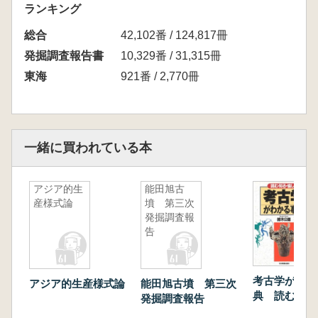
ランキング
総合
42,102番 / 124,817冊
発掘調査報告書
10,329番 / 31,315冊
東海
921番 / 2,770冊
一緒に買われている本
アジア的生
能田旭古
産様式論
墳 第三次
発掘調査報
告
考古学がわか
アジア的生産様式論
能田旭古墳 第三次
典 読む・知
発掘調査報告
しむ