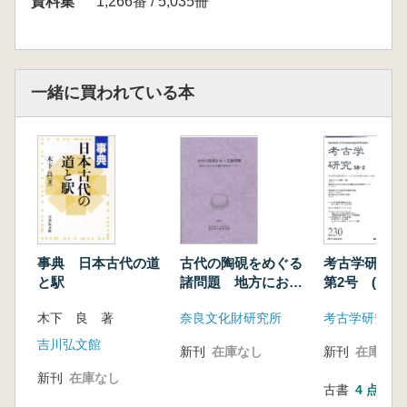
資料集
1,266番 / 5,035冊
一緒に買われている本
事典 日本古代の道
古代の陶硯をめぐる
考古学研究 
と駅
諸問題 地方におけ
第2号 (通巻2
る文書行政をめぐっ
木下 良 著
奈良文化財研究所
考古学研究会
て ※シンポジウム
記録集
吉川弘文館
新刊
在庫なし
新刊
在庫なし
新刊
在庫なし
古書
4 点