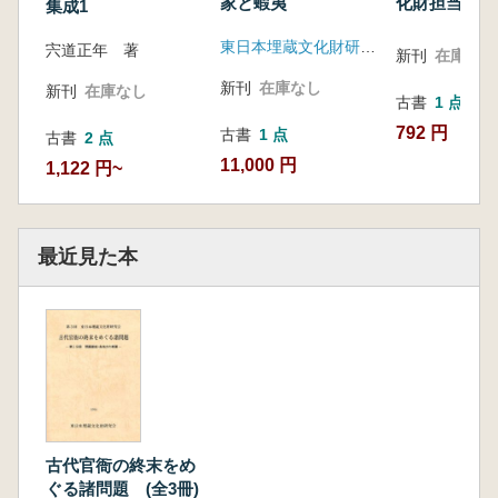
家と蝦夷
化財担当者研
集成1
料
東日本埋蔵文化財研究会
宍道正年 著
新刊
在庫なし
新刊
在庫なし
新刊
在庫なし
古書
1 点
792 円
古書
1 点
古書
2 点
11,000 円
1,122 円~
最近見た本
古代官衙の終末をめ
ぐる諸問題 (全3冊)