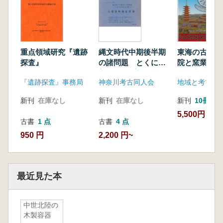
重点領域研究『遺跡
縄文時代中期後半期
東海の古代官
探査』
の諸問題 とくに加
院と窯業生産
曽利E式と曽利式土
谷古窯跡群の
『遺跡探査』事務局
神奈川考古同人会
地域と考古学
器との関係につい
冊組)
て 土器資料集成図
新刊
在庫なし
新刊
在庫なし
新刊
10冊以
集
5,500円
古書
1 点
古書
4 点
950 円
2,200 円~
最近見た本
中世北陸の
木製容器