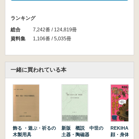
ランキング
総合
7,242番 / 124,819冊
資料集
1,106番 / 5,035冊
一緒に買われている本
飾る ・遊ぶ・祈るの
新版 概説 中世の
REKIHAK
木製用具
土器・陶磁器
顔・身体をも