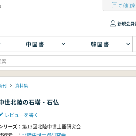
ご利用案
版
新規会員
中国書
韓国書
新刊
資料集
中世北陸の石塔・石仏
レビューを書く
シリーズ
第13回北陸中世土器研究会
発行元
北陸中世土器研究会