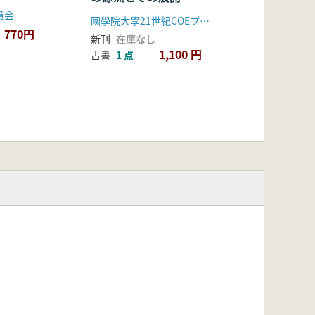
員会
國學院大學21世紀COEプログラム第1グループ考古学班
770円
新刊
在庫なし
1,100 円
古書
1 点