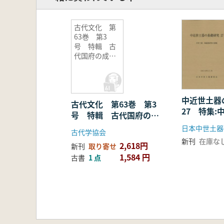
古代文化 第
63巻 第3
号 特輯 古
代国府の成立
をめぐる諸問
題(上)
中近世土器
古代文化 第63巻 第3
27 特集:
号 特輯 古代国府の成
磁器研究の
立をめぐる諸問題(上)
日本中世土器
古代学協会
新刊
在庫な
2,618円
新刊
取り寄せ
1,584 円
古書
1 点