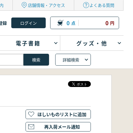
内
店舗情報・アクセス
よくある質問
0
0
登録
点
円
電子書籍
グッズ・他
詳細検索
ほしいものリストに追加
再入荷メール通知