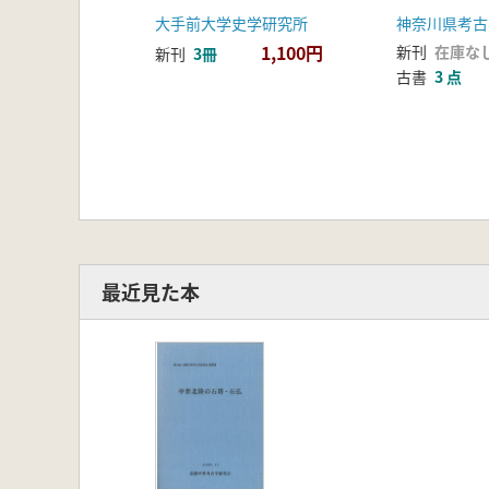
の遺跡を中
大手前大学史学研究所
神奈川県考古
1,100円
新刊
在庫な
新刊
3冊
古書
3 点
最近見た本