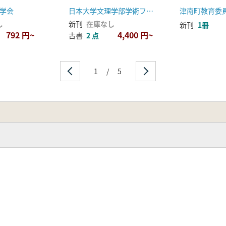
心にして
構築
人 予稿集
学会
日本大学文理学部学術フロンティア推進事業「史的自然災害記録に関するデジタルアーカイブ」グループ
津南町教育委
し
新刊
在庫なし
新刊
1冊
792 円~
4,400 円~
古書
2 点
1
/
5