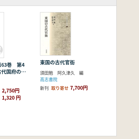
東国の古代官衙
63巻 第4
古代国府の成
須田勉 阿久津久 編
問題(下)
高志書院
7,700円
新刊
取り寄せ
2,750円
1,320 円