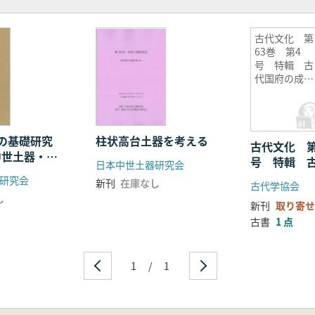
古代文化 第
63巻 第4
号 特輯 古
代国府の成立
をめぐる諸問
題(下)
の基礎研究
柱状高台土器を考える
古代文化 第
中世土器・陶
号 特輯 
日本中世土器研究会
課題
立をめぐる諸
研究会
新刊
在庫なし
古代学協会
し
新刊
取り寄せ
古書
1 点
1
/
1